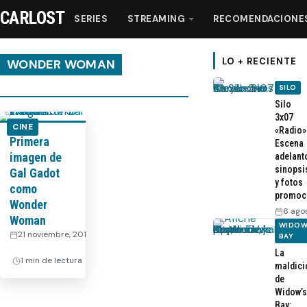
CARLOST
SERIES
STREAMING
RECOMENDACIONE
LO + RECIENTE
WONDER WOMAN
SILO
Series
Silo
3x07
CINE
«Radio»
Primera
Streaming
Escena
imagen de
adelant
sinopsi
Gal Gadot
Recomendaciones
y fotos
como
promoc
Wonder
6 ago
Videos
Woman
WIDOW
21 noviembre, 2015
BAY
·
La
Webisodios
1 min de lectura
maldici
de
Widow’s
Bay: