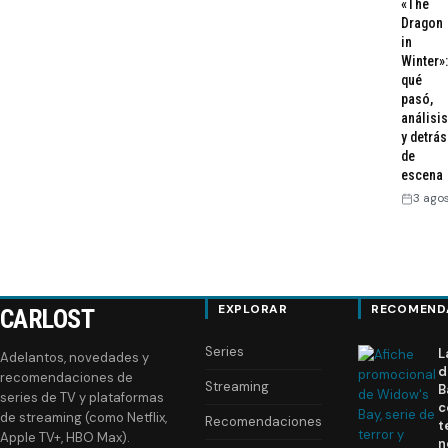
«The
Dragon
in
Winter»:
qué
pasó,
análisis
y detrás
de
escena
3 ago
EXPLORAR
RECOMEND
CARLOST
Series
L
Adelantos, novedades y
d
recomendaciones de
Streaming
B
series de TV y plataformas
c
de streaming (como Netflix,
Recomendaciones
t
Apple TV+, HBO Max).
n