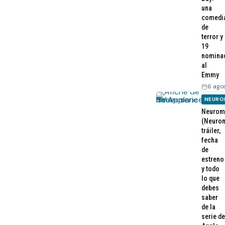
una
comedi
de
terror y
19
nomina
al
Emmy
6 ago
NEURO
Neurom
(Neurom
tráiler,
fecha
de
estreno
y todo
lo que
debes
saber
de la
serie de