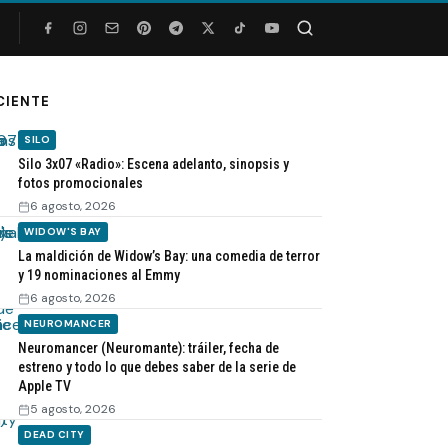
Buscar
CIENTE
SILO
Silo 3x07 «Radio»: Escena adelanto, sinopsis y
fotos promocionales
6 agosto, 2026
WIDOW'S BAY
La maldición de Widow’s Bay: una comedia de terror
y 19 nominaciones al Emmy
6 agosto, 2026
NEUROMANCER
Neuromancer (Neuromante): tráiler, fecha de
estreno y todo lo que debes saber de la serie de
Apple TV
5 agosto, 2026
DEAD CITY