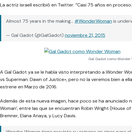
La actriz israelí escribió en Twitter: “Casi 75 años en pr
Almost 75 years in the making…
#WonderWoman
is under
— Gal Gadot (@GalGadot)
noviembre 21, 2015
Gal Gadot como Wonder
A Gal Gadot ya se le había visto interpretando a Wonder Woma
vs Superman: Dawn of Justice», pero no la veremos bien a ell
estrene en Marzo de 2016.
Además de esta nueva imagen, hace poco se ha anunciado n
Woman’, entre las que se encuentran Robin Wright (House of
Bremner, Elana Anaya, y Lucy Davis.
Wonder Woman tiene previsto su estreno en cines para el 