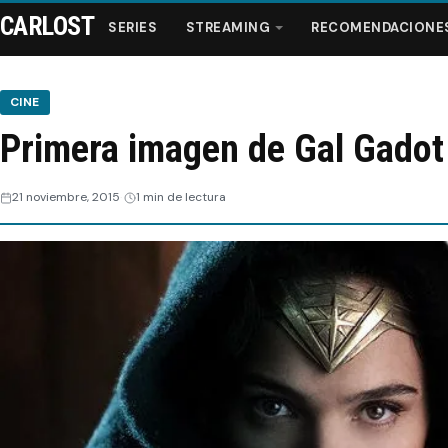
CARLOST
SERIES
STREAMING
RECOMENDACIONE
CINE
Primera imagen de Gal Gad
Series
21 noviembre, 2015
1 min de lectura
Streaming
Recomendaciones
Videos
Webisodios