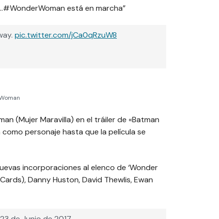
oceso…#WonderWoman está en marcha”
way.
pic.twitter.com/jCa0qRzuW8
 Woman
n (Mujer Maravilla) en el tráiler de «Batman
a como personaje hasta que la película se
uevas incorporaciones al elenco de ‘Wonder
 Cards), Danny Huston, David Thewlis, Ewan
23 de Junio de 2017.