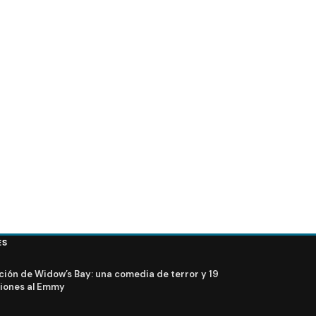
CINE
 2023 (Cine y
Tráiler de Black Panther 2: Wakanda Forever (Com
2022)
ES
ción de Widow’s Bay: una comedia de terror y 19
iones al Emmy