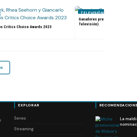
TELEVISIÓN
Ganadores premios Golden Globes
Televisión)
os Critics Choice Awards 2023
os
EXPLORAR
RECOMENDACION
Series
La maldi
s
nominac
Streaming