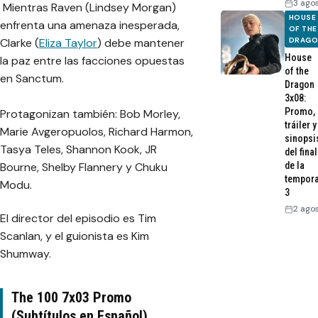
3 ago
Mientras Raven (Lindsey Morgan)
HOUSE
enfrenta una amenaza inesperada,
OF THE
Clarke (
Eliza Taylor
) debe mantener
DRAG
House
la paz entre las facciones opuestas
of the
en Sanctum.
Dragon
3x08:
Promo,
Protagonizan también: Bob Morley,
tráiler y
Marie Avgeropuolos, Richard Harmon,
sinopsi
Tasya Teles, Shannon Kook, JR
del final
Bourne, Shelby Flannery y Chuku
de la
tempor
Modu.
3
2 ago
El director del episodio es Tim
Scanlan, y el guionista es Kim
Shumway.
The 100 7x03 Promo
(Subtítulos en Español)