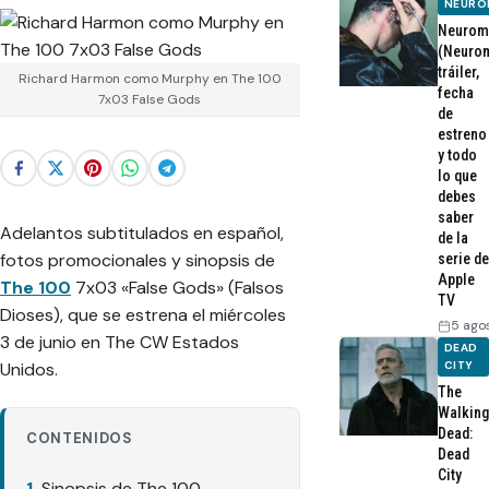
NEURO
Neurom
(Neurom
tráiler,
Richard Harmon como Murphy en The 100
fecha
7x03 False Gods
de
estreno
y todo
lo que
debes
saber
Adelantos subtitulados en español,
de la
fotos promocionales y sinopsis de
serie de
Apple
The 100
7x03 «False Gods» (Falsos
TV
Dioses), que se estrena el miércoles
5 ago
3 de junio en The CW Estados
DEAD
Unidos.
CITY
The
Walking
Dead:
CONTENIDOS
Dead
City
Sinopsis de The 100