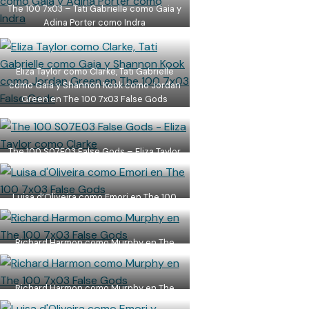
The 100 7x03 – Tati Gabrielle como Gaia y
Adina Porter como Indra
Eliza Taylor como Clarke, Tati Gabrielle
como Gaia y Shannon Kook como Jordan
Green en The 100 7x03 False Gods
The 100 S07E03 False Gods – Eliza Taylor
como Clarke
Luisa d’Oliveira como Emori en The 100
Temporada 7 Capítulo 3 False Gods
Richard Harmon como Murphy en The
100 T07E03 False Gods
Richard Harmon como Murphy en The
100 T7E3 False Gods