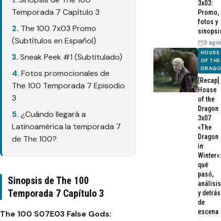
3x03:
Temporada 7 Capítulo 3
Promo,
fotos y
The 100 7x03 Promo
sinopsi
(Subtítulos en Español)
3 ago
HOUSE
Sneak Peek #1 (Subtitulado)
OF THE
DRAG
Fotos promocionales de
[Recap]
The 100 Temporada 7 Episodio
House
3
of the
Dragon
¿Cuándo llegará a
3x07
Latinoamérica la temporada 7
«The
Dragon
de The 100?
in
Winter»:
qué
pasó,
Sinopsis de The 100
análisis
Temporada 7 Capítulo 3
y detrás
de
escena
The 100 S07E03 False Gods: