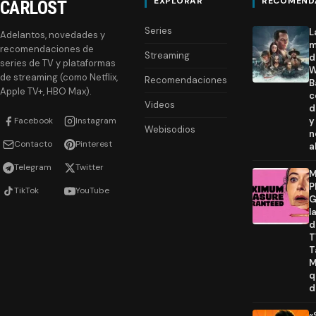
EXPLORAR
RECOMEND
CARLOST
Series
L
Adelantos, novedades y
m
recomendaciones de
Streaming
d
series de TV y plataformas
W
de streaming (como Netflix,
Recomendaciones
B
Apple TV+, HBO Max).
c
Videos
d
Facebook
Instagram
y
Webisodios
n
Contacto
Pinterest
a
Telegram
Twitter
M
P
TikTok
YouTube
G
l
d
T
T
M
q
d
«