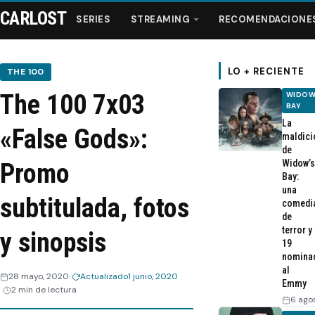
CARLOST
SERIES
STREAMING
RECOMENDACIONE
LO + RECIENTE
THE 100
The 100 7x03
WIDOW
Series
BAY
La
«False Gods»:
maldici
Streaming
de
Widow’s
Promo
Bay:
Recomendaciones
una
subtitulada, fotos
comedi
de
Videos
terror y
y sinopsis
19
nomina
Webisodios
al
28 mayo, 2020
Actualizado
1 junio, 2020
Emmy
2 min de lectura
6 ago