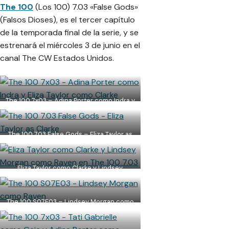
The 100
(Los 100) 7.03 «False Gods»
(Falsos Dioses), es el tercer capítulo
de la temporada final de la serie, y se
estrenará el miércoles 3 de junio en el
canal The CW Estados Unidos.
The 100 7x03 – Adina Porter como Indra y
Eliza Taylor como Clarke
The 100 7.03 False Gods – Eliza Taylor as
Clarke
Eliza Taylor como Clarke y Lindsey
Morgan como Raven en The 100 7.03
The 100 S07E03 – Lindsey Morgan como
Raven