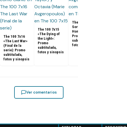
The 100 7x1
«Blood Giant
Promo
subtitulada,
The 100 7x14 «A
fotos y sino
Sort of
The 100 7x15
Homecoming»:
«The Dying of
Promo
The 100 7x16
the Light»:
subtitulada,
«The Last War»
Promo
fotos y sinopsis
(Final de la
subtitulada,
serie): Promo
fotos y sinopsis
subtitulada,
fotos y sinopsis
Ver comentarios