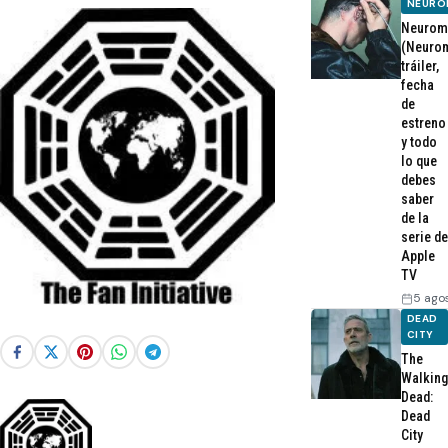
NEURO
Neurom
(Neurom
tráiler,
fecha
de
estreno
y todo
lo que
debes
saber
de la
serie de
Apple
TV
5 ago
DEAD
CITY
The
Walking
Dead:
Dead
City