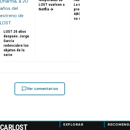
FOTOS + VID
LOST vuelven a
La nueva
– Elenco de 
Netflix ✈️
presidenta de
en el PaleyF
ABC dice que es
2014
su sueño
LOST 20 años
después: Jorge
García
redescubre los
objetos de la
serie
Ver comentarios
EXPLORAR
RECOMEND
CARLOST