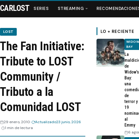
CARLOST
SERIES
STREAMING
RECOMENDACIONE
LO + RECIENTE
LOST
The Fan Initiative:
WIDOW
Series
BAY
La
Tribute to LOST
maldici
Streaming
de
Widow’s
Community /
Bay:
Recomendaciones
una
Tributo a la
comedi
de
Videos
terror y
Comunidad LOST
19
nomina
Webisodios
al
29 enero, 2010
Actualizado
23 junio, 2026
Emmy
1 min de lectura
6 ago