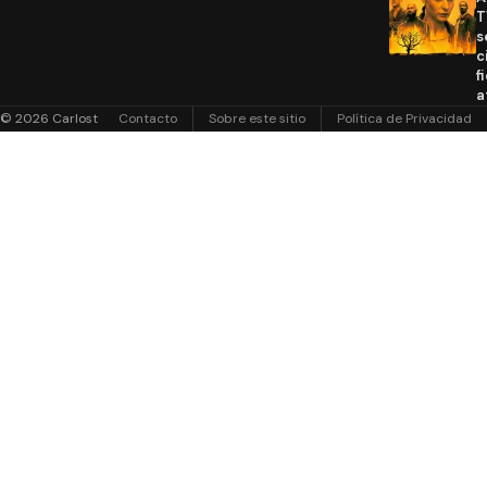
T
s
c
f
a
© 2026 Carlost
Contacto
Sobre este sitio
Política de Privacidad