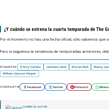
¿Y cuándo se estrena la cuarta temporada de The G
Por el momento no hay una fecha oficial, sólo sabemos que 
Pero si seguimos la tendencia de temporadas anteriores, debe
ETIQUETAS
D'Arcy Carden
Jameela Jamil
Kristen Bell
Manny Jac
William Jackson Harper
COMPARTIR
Facebook
Twitter
Pinterest
Whats
SOBRE EL AUTOR