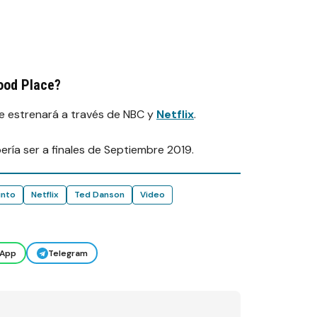
ood Place?
se estrenará a través de NBC y
Netflix
.
ría ser a finales de Septiembre 2019.
into
Netflix
Ted Danson
Video
App
Telegram