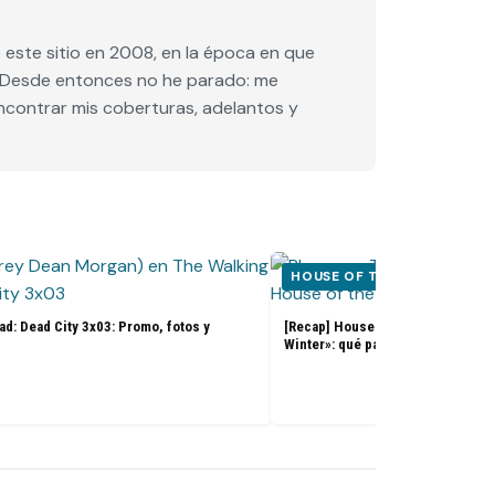
este sitio en 2008, en la época en que
e. Desde entonces no he parado: me
encontrar mis coberturas, adelantos y
HOUSE OF THE DRAGON
d: Dead City 3x03: Promo, fotos y
[Recap] House of the Dragon 3x07
Winter»: qué pasó, análisis y det