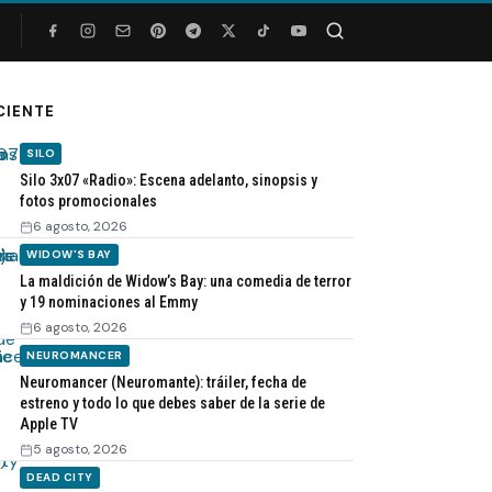
Buscar
CIENTE
SILO
Silo 3x07 «Radio»: Escena adelanto, sinopsis y
fotos promocionales
6 agosto, 2026
WIDOW'S BAY
La maldición de Widow’s Bay: una comedia de terror
y 19 nominaciones al Emmy
6 agosto, 2026
NEUROMANCER
Neuromancer (Neuromante): tráiler, fecha de
estreno y todo lo que debes saber de la serie de
Apple TV
5 agosto, 2026
DEAD CITY