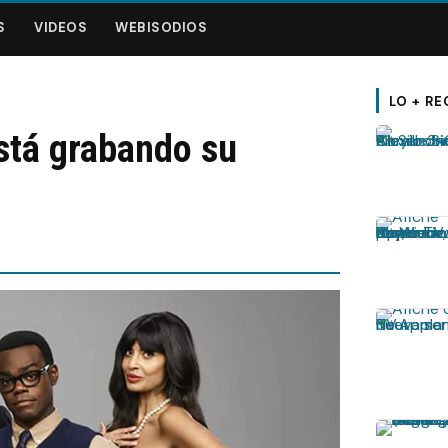
S
VIDEOS
WEBISODIOS
LO + RE
stá grabando su