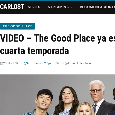
CARLOST
SERIES
STREAMING
RECOMENDACIONE
THE GOOD PLACE
VIDEO – The Good Place ya e
Series
cuarta temporada
Streaming
23 abril, 2019
Actualizado
27 junio, 2019
1 min de lectura
Recomendaciones
Videos
Webisodios