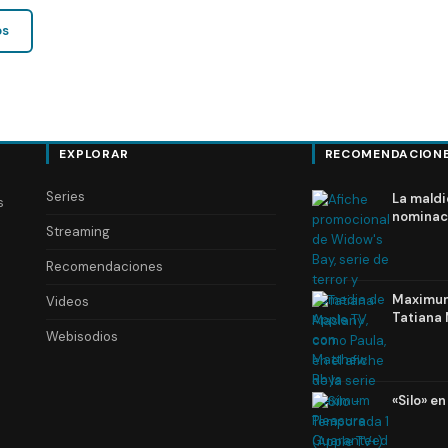
os
EXPLORAR
RECOMENDACION
Series
La maldi
s
nominac
Streaming
Recomendaciones
Maximum 
Videos
Tatiana 
Webisodios
«Silo» e