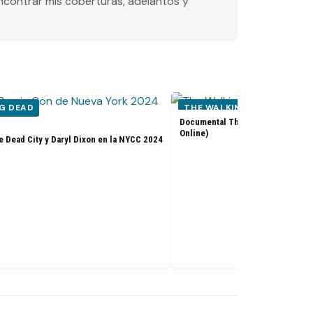
encontrar mis coberturas, adelantos y
G DEAD
THE WALKING DEAD
Documental The Walking Dead: Th
Online)
e Dead City y Daryl Dixon en la NYCC 2024