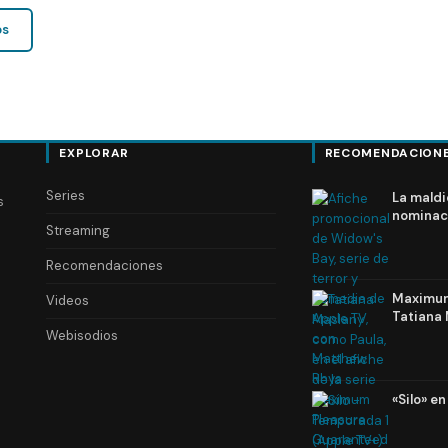
os
EXPLORAR
RECOMENDACION
Series
La maldi
s
nominac
Streaming
Recomendaciones
Maximum 
Videos
Tatiana 
Webisodios
«Silo» e