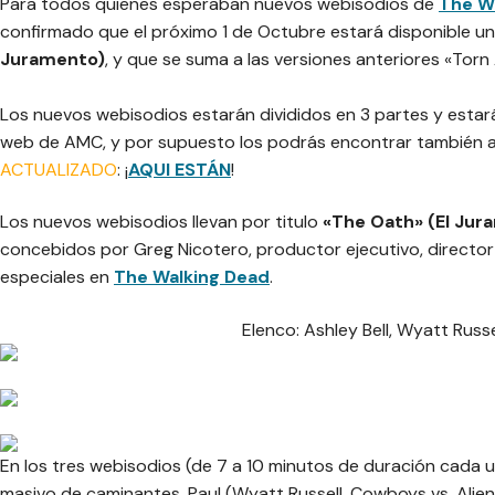
Para todos quienes esperaban nuevos webisodios de
The W
confirmado que el próximo 1 de Octubre estará disponible u
Juramento)
, y que se suma a las versiones anteriores «Torn
Los nuevos webisodios estarán divididos en 3 partes y estará
web de AMC, y por supuesto los podrás encontrar también aq
ACTUALIZADO
: ¡
AQUI ESTÁN
!
Los nuevos webisodios llevan por titulo
«The Oath» (El Jur
concebidos por Greg Nicotero, productor ejecutivo, director
especiales en
The Walking Dead
.
Elenco: Ashley Bell, Wyatt Russe
En los tres webisodios (de 7 a 10 minutos de duración cada un
masivo de caminantes, Paul (Wyatt Russell, Cowboys vs. Aliens)