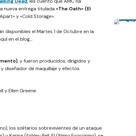
alking Dead
, les cuento que AMC ha
na nueva entrega titulada
«The Oath» (El
 Apart» y «Cold Storage».
n disponibles el Martes 1 de Octubre en la
uí en el blog…
amento)
, y fueron producidos, dirigidos y
 y diseñador de maquillaje y efectos
ll y Ellen Greene.
o), los solitarios sobrevivientes de un ataque
 y Karina (Ashley Bell, El Último Exorcismo), se