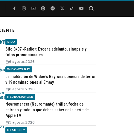
Buscar
CIENTE
SILO
Silo 3x07 «Radio»: Escena adelanto, sinopsis y
fotos promocionales
6 agosto, 2026
WIDOW'S BAY
La maldición de Widow’s Bay: una comedia de terror
y 19 nominaciones al Emmy
6 agosto, 2026
NEUROMANCER
Neuromancer (Neuromante): tráiler, fecha de
estreno y todo lo que debes saber de la serie de
Apple TV
5 agosto, 2026
DEAD CITY