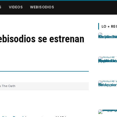
S
VIDEOS
WEBISODIOS
LO + RE
bisodios se estrenan
s The Oath