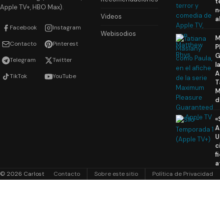
t
Apple TV+, HBO Max).
n
Videos
a
Facebook
Instagram
Webisodios
M
Contacto
Pinterest
P
G
Telegram
Twitter
l
A
TikTok
YouTube
T
M
d
«
A
U
c
f
a
© 2026 Carlost
Contacto
Sobre este sitio
Política de Privacidad