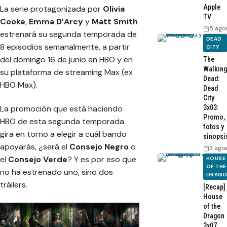
Apple
La serie protagonizada por
Olivia
TV
Cooke
,
Emma D’Arcy
y
Matt Smith
5 ago
estrenará su segunda temporada de
DEAD
8 episodios semanalmente, a partir
CITY
del domingo 16 de junio en HBO y en
The
Walking
su plataforma de streaming Max (ex
Dead:
HBO Max).
Dead
City
3x03:
La promoción que está haciendo
Promo,
HBO de esta segunda temporada
fotos y
gira en torno a elegir a cuál bando
sinopsi
apoyarás, ¿será el
Consejo Negro
o
3 ago
el
Consejo Verde
? Y es por eso que
HOUSE
OF THE
no ha estrenado uno, sino dos
DRAG
tráilers.
[Recap]
House
of the
Dragon
3x07