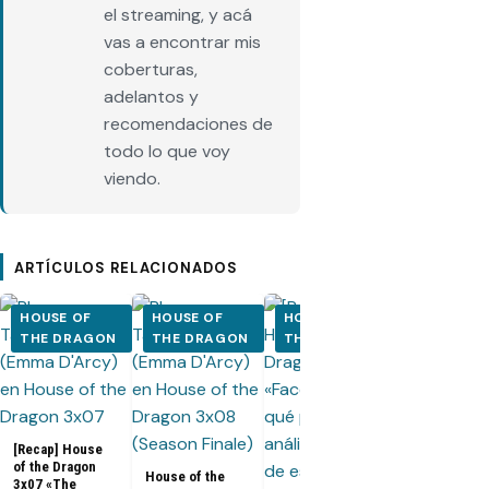
el streaming, y acá
vas a encontrar mis
coberturas,
adelantos y
recomendaciones de
todo lo que voy
viendo.
ARTÍCULOS RELACIONADOS
HOUSE OF
HOUSE OF
HOUSE OF
HOUSE OF
THE DRAGON
THE DRAGON
THE DRAGON
THE DRA
House of the
Dragon 3x07:
Promo, fotos
sinopsis del
[Recap] House
penúltimo
of the Dragon
episodio de 
House of the
3x07 «The