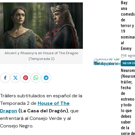
Bay:
una
comedi
de
terror y
19
nomina
al
Emmy
Alicent y Rhaenyra en House of The Dragon
6 ago
(Temporada 2)
NEURO
Neurom
(Neurom
tráiler,
fecha
de
Tráilers subtitulados en español de la
estreno
Temporada 2 de
House of The
y todo
Dragon
(La Casa del Dragón)
, que
lo que
debes
enfrentará al Consejo Verde y al
saber
Consejo Negro.
de la
serie de