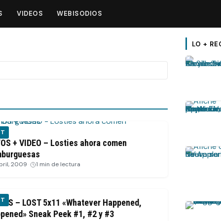
S
VIDEOS
WEBISODIOS
LO + RE
ST
OS + VIDEO – Losties ahora comen
burguesas
abril, 2009
·
1 min de lectura
ST
EOS – LOST 5x11 «Whatever Happened,
pened» Sneak Peek #1, #2 y #3