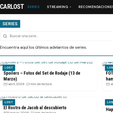
CARLOST
SERIES
STREAMING
RECOMENDACIONE
SERIES
Series
Encuentra aquí los últimos adelantos de series.
Streaming
Recomendaciones
LOST
LO
Spoilers – Fotos del Set de Rodaje (13 de
FOT
Marzo)
ham
Videos
1 abril, 2009
·
1 min de lectura
1 
Webisodios
LOST
LO
VID
El Rostro de Jacob al descubierto
Hap
31 marzo, 2009
·
1 min de lectura