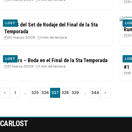
31
LOST
LO
FOTOS del Set de Rodaje del Final de la 5ta
Rum
Temporada
25
30 marzo, 2009
·
1 min de lectura
LOST
LO
Spoilers – Boda en el Final de la 5ta Temporada
VID
21 marzo, 2009
·
1 min de lectura
#1
18
Paginación
‹
1
…
325
326
327
328
329
…
344
›
Anterior
Siguiente
de
entradas
CARLOST