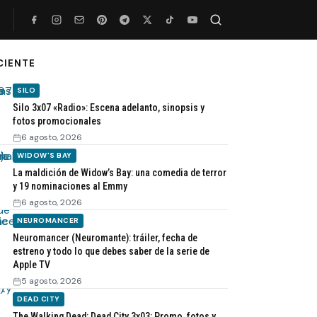
CIENTE
Buscar
SILO
Silo 3x07 «Radio»: Escena adelanto, sinopsis y
fotos promocionales
6 agosto, 2026
WIDOW'S BAY
La maldición de Widow’s Bay: una comedia de terror
y 19 nominaciones al Emmy
6 agosto, 2026
NEUROMANCER
Neuromancer (Neuromante): tráiler, fecha de
estreno y todo lo que debes saber de la serie de
Apple TV
5 agosto, 2026
DEAD CITY
The Walking Dead: Dead City 3x03: Promo, fotos y