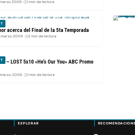
 marzo, 2009
·
1 min de lectura
ST
or acerca del Final de la 5ta Temporada
 marzo, 2009
·
2 min de lectura
ST
EO – LOST 5x10 «He’s Our You» ABC Promo
 marzo, 2009
·
1 min de lectura
EXPLORAR
RECOMENDACION