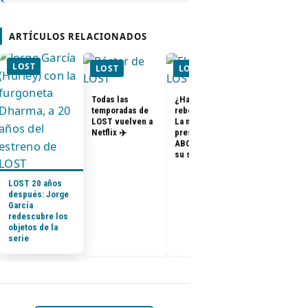
ARTÍCULOS RELACIONADOS
LOST
LOST
LOST
LOST
Todas las
¿Habrá un
temporadas de
reboot de Lost?
FOTOS + VID
LOST vuelven a
La nueva
– Elenco de 
Netflix ✈️
presidenta de
en el PaleyF
ABC dice que es
2014
su sueño
LOST 20 años
después: Jorge
García
redescubre los
objetos de la
serie