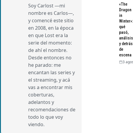
«The
Soy Carlost —mi
Dragon
nombre es Carlos—,
in
y comencé este sitio
Winter»:
qué
en 2008, en la época
pasó,
en que Lost era la
análisis
serie del momento:
y detrás
de
de ahí el nombre.
escena
Desde entonces no
3 agos
he parado: me
encantan las series y
el streaming, y acá
vas a encontrar mis
coberturas,
adelantos y
recomendaciones de
todo lo que voy
viendo.