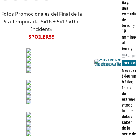
Bay:
una
Fotos Promocionales del Final de la
comedi
de
5ta Temporada: 5x16 + 5x17 «The
terror y
Incident»
19
SPOILERS!!
nomina
al
Emmy
6 agos
NEURO
Neurom
(Neurom
tráiler,
fecha
de
estreno
y todo
lo que
debes
saber
de la
serie de