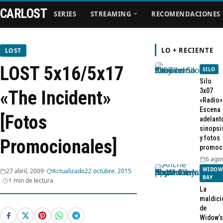
CARLOST
SERIES
STREAMING
RECOMENDACIONES
LO + RECIENTE
LOST
LOST 5x16/5x17
SILO
Series
Silo
3x07
«The Incident»
«Radio»
Streaming
Escena
[Fotos
adelant
sinopsi
Recomendaciones
y fotos
Promocionales]
promoc
Videos
6 agos
WIDOW
27 abril, 2009
Actualizado
22 octubre, 2015
BAY
1 min de lectura
Webisodios
La
maldici
de
Widow’s