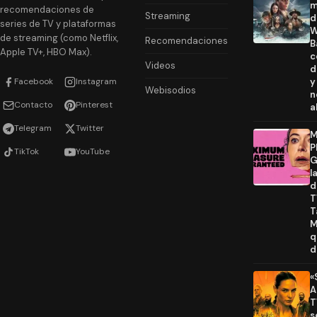
m
recomendaciones de
Streaming
d
series de TV y plataformas
W
de streaming (como Netflix,
Recomendaciones
B
Apple TV+, HBO Max).
c
Videos
d
Facebook
Instagram
y
Webisodios
n
Contacto
Pinterest
a
Telegram
Twitter
M
P
TikTok
YouTube
G
l
d
T
T
M
q
d
«
A
T
s