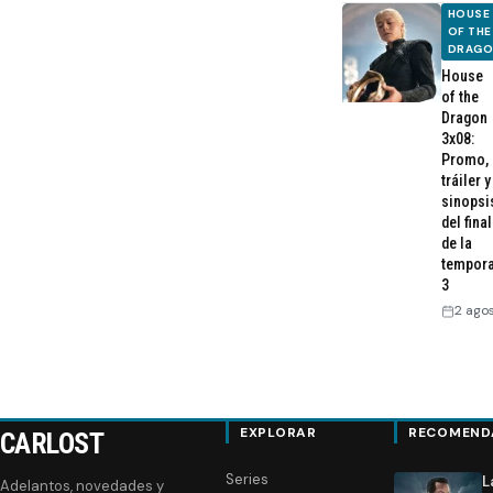
HOUSE
OF THE
DRAG
House
of the
Dragon
3x08:
Promo,
tráiler y
sinopsi
del final
de la
tempor
3
2 ago
EXPLORAR
RECOMEND
CARLOST
Series
L
Adelantos, novedades y