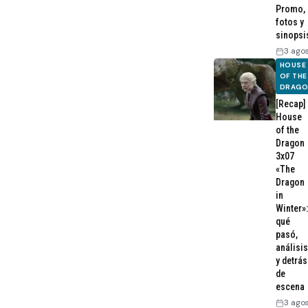
Promo,
fotos y
sinopsi
3 ago
HOUSE
OF THE
DRAG
[Recap]
House
of the
Dragon
3x07
«The
Dragon
in
Winter»:
qué
pasó,
análisis
y detrás
de
escena
3 ago