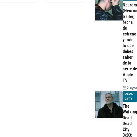
Neurom
(Neurom
tráiler,
fecha
de
estreno
y todo
lo que
debes
saber
de la
serie de
Apple
TV
5 ago
DEAD
CITY
The
Walking
Dead:
Dead
City
3x03: