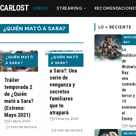
CARLOST
SERIES
STREAMING
RECOMENDACIONE
LO + RECIENTE
¿QUIÉN MATÓ A SARA?
WIDOW
BAY
Series
La
maldici
¿QUIÉN MATÓ
¿QUIÉN MATÓ
de
Streaming
A SARA?
¿Quién mató
A SARA?
Widow’s
a Sara?: Una
Bay:
serie de
una
Recomendaciones
Tráiler
venganza y
comedi
temporada 2
de
secretos
de ¿Quién
Videos
terror y
familiares
mató a Sara?
19
que te
nomina
(Estreno:
atrapará
Webisodios
al
Mayo 2021)
27 marzo, 2021
Emmy
27 abril, 2021
·
·
6 ago
1 min de lectura
2 min de lectura
NEURO