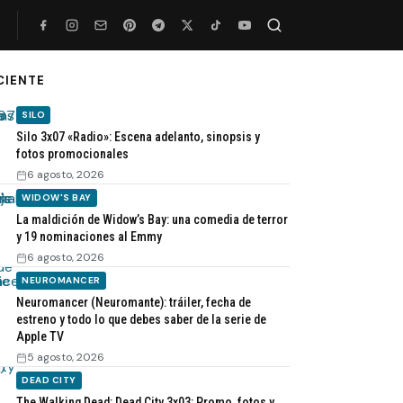
CIENTE
Buscar
SILO
Silo 3x07 «Radio»: Escena adelanto, sinopsis y
fotos promocionales
6 agosto, 2026
WIDOW'S BAY
La maldición de Widow’s Bay: una comedia de terror
y 19 nominaciones al Emmy
6 agosto, 2026
NEUROMANCER
Neuromancer (Neuromante): tráiler, fecha de
estreno y todo lo que debes saber de la serie de
Apple TV
5 agosto, 2026
DEAD CITY
The Walking Dead: Dead City 3x03: Promo, fotos y