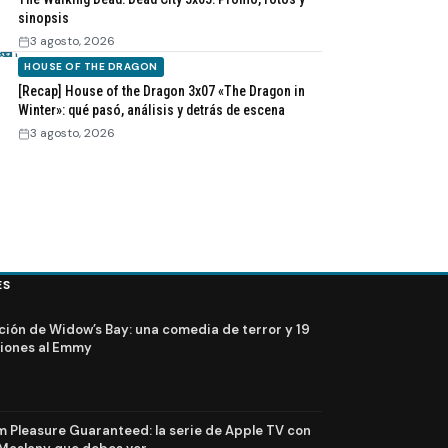
sinopsis
3 agosto, 2026
HOUSE OF THE DRAGON
[Recap] House of the Dragon 3x07 «The Dragon in
Winter»: qué pasó, análisis y detrás de escena
3 agosto, 2026
ES
ción de Widow’s Bay: una comedia de terror y 19
iones al Emmy
Pleasure Guaranteed: la serie de Apple TV con