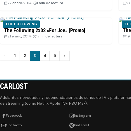
27 enero, 2014
·
1 min de lectura
27
THE FOLLOWING
TH
The Following 2x02 «For Joe» [Promo]
The
21 enero, 2014
·
1 min de lectura
19
Paginación
‹
1
2
3
4
5
›
Anterior
Siguiente
de
entradas
CARLOST
Adelantos, novedades y recomendaciones de series de TV y plataforma
de streaming (como Netflix, Apple TV+, HBO Max).
Facebook
Instagram
Contacto
Pinterest