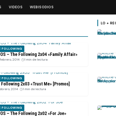
S
VIDEOS
WEBISODIOS
LO + RE
E FOLLOWING
OS – The Following 2x04 «Family Affair»
 febrero, 2014
·
1 min de lectura
E FOLLOWING
 Following 2x03 «Trust Me» [Promos]
febrero, 2014
·
1 min de lectura
E FOLLOWING
OS – The Following 2x02 «For Joe»