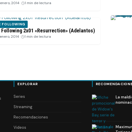
 enero, 2014
·
1 min de lectura
E FOLLOWING
 Following 2x01 «Resurrection» (Adelantos)
 enero, 2014
·
1 min de lectura
EXPLORAR
RECOMENDACION
Series
La maldi
s
nominac
Streaming
Recomendaciones
Maximum 
Videos