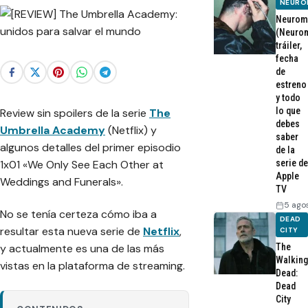
NEURO
Neurom
(Neurom
tráiler,
fecha
de
estreno
y todo
lo que
Review sin spoilers de la serie
The
debes
Umbrella Academy
(Netflix) y
saber
algunos detalles del primer episodio
de la
1x01 «We Only See Each Other at
serie de
Apple
Weddings and Funerals».
TV
5 ago
No se tenía certeza cómo iba a
DEAD
resultar esta nueva serie de
Netflix
,
CITY
The
y actualmente es una de las más
Walking
vistas en la plataforma de streaming.
Dead:
Dead
City