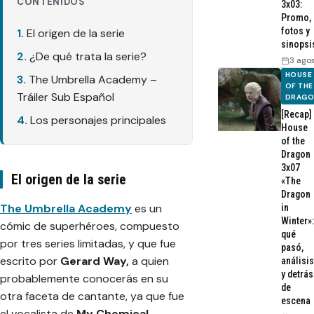
CONTENIDOS
3x03:
Promo,
fotos y
El origen de la serie
sinopsi
¿De qué trata la serie?
3 ago
HOUSE
The Umbrella Academy –
OF THE
Tráiler Sub Español
DRAG
[Recap]
Los personajes principales
House
of the
Dragon
3x07
El origen de la serie
«The
Dragon
The Umbrella Academy
es un
in
Winter»:
cómic de superhéroes, compuesto
qué
por tres series limitadas, y que fue
pasó,
escrito por
Gerard Way,
a quien
análisis
y detrás
probablemente conocerás en su
de
otra faceta de cantante, ya que fue
escena
el vocalista de
My Chemical