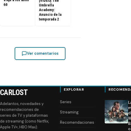
[VIDEO] The
60
Umbrella
Academy:
Anuncio de la
temporada 2
Ver comentarios
EXPLORAR
RECOMEND
CARLOST
Series
L
Adelantos, novedades y
m
recomendaciones de
Streaming
d
series de TV y plataformas
W
de streaming (como Netflix,
Recomendaciones
B
Apple TV+, HBO Max).
c