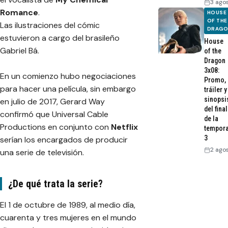
3 ago
Romance
.
HOUSE
OF THE
Las ilustraciones del cómic
DRAG
estuvieron a cargo del brasileño
House
Gabriel Bá.
of the
Dragon
3x08:
En un comienzo hubo negociaciones
Promo,
para hacer una película, sin embargo
tráiler y
sinopsi
en julio de 2017, Gerard Way
del final
confirmó que Universal Cable
de la
Productions en conjunto con
Netflix
tempor
3
serían los encargados de producir
2 ago
una serie de televisión.
¿De qué trata la serie?
El 1 de octubre de 1989, al medio día,
cuarenta y tres mujeres en el mundo