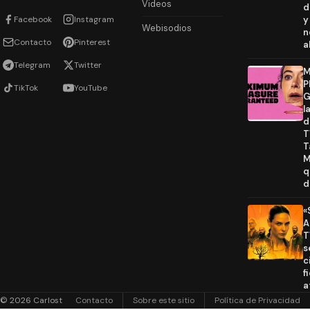
Videos
d
Facebook
Instagram
y
Webisodios
n
Contacto
Pinterest
a
Telegram
Twitter
M
P
TikTok
YouTube
G
l
d
T
T
M
q
d
«
A
T
s
c
f
a
© 2026 Carlost
Contacto
Sobre este sitio
Política de Privacidad