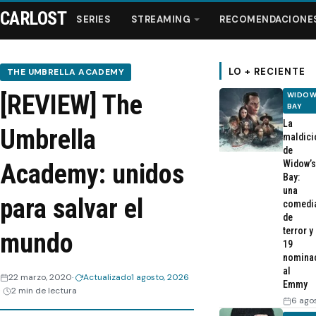
CARLOST
SERIES
STREAMING
RECOMENDACIONE
LO + RECIENTE
THE UMBRELLA ACADEMY
[REVIEW] The
WIDOW
Series
BAY
La
Umbrella
maldici
Streaming
de
Widow’s
Academy: unidos
Bay:
Recomendaciones
una
para salvar el
comedi
de
Videos
terror y
mundo
19
nomina
Webisodios
al
22 marzo, 2020
Actualizado
1 agosto, 2026
Emmy
2 min de lectura
6 ago