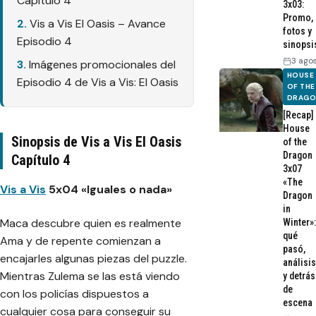
Capítulo 4
3x03:
Promo,
Vis a Vis El Oasis – Avance
fotos y
Episodio 4
sinopsi
3 ago
Imágenes promocionales del
HOUSE
Episodio 4 de Vis a Vis: El Oasis
OF THE
DRAG
[Recap]
House
Sinopsis de Vis a Vis El Oasis
of the
Dragon
Capítulo 4
3x07
«The
Vis a Vis
5x04 «Iguales o nada»
Dragon
in
Maca descubre quien es realmente
Winter»:
qué
Ama y de repente comienzan a
pasó,
encajarles algunas piezas del puzzle.
análisis
Mientras Zulema se las está viendo
y detrás
de
con los policías dispuestos a
escena
cualquier cosa para conseguir su