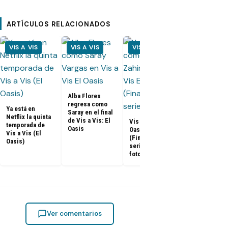
ARTÍCULOS RELACIONADOS
VIS A VIS
VIS A VIS
VIS A VIS
VIS A VIS
Alba Flores
Vis a Vis El
regresa como
Oasis – Epis
Ya está en
Saray en el final
7: Promo, fot
Netflix la quinta
de Vis a Vis: El
sinopsis
Vis a Vis: El
temporada de
Oasis
Oasis Episodio 8
Vis a Vis (El
(Final de la
Oasis)
serie): Promos,
fotos y sinopsis
Ver comentarios