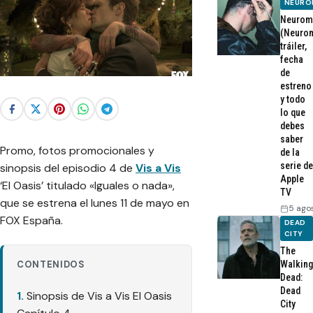
NEURO
Neurom
(Neurom
tráiler,
fecha
de
estreno
y todo
lo que
debes
saber
Promo, fotos promocionales y
de la
serie de
sinopsis del episodio 4 de
Vis a Vis
Apple
‘El Oasis’ titulado «Iguales o nada»,
TV
que se estrena el lunes 11 de mayo en
5 ago
FOX España.
DEAD
CITY
The
CONTENIDOS
Walking
Dead:
Dead
Sinopsis de Vis a Vis El Oasis
City