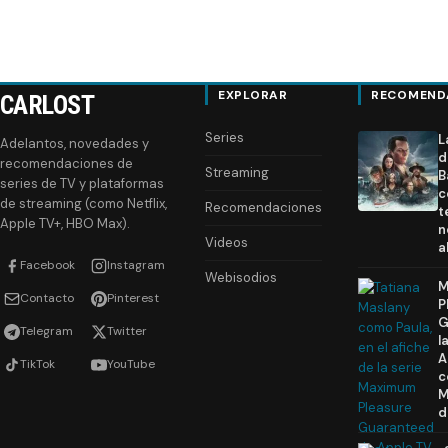
EXPLORAR
RECOMEND
CARLOST
Series
L
Adelantos, novedades y
d
recomendaciones de
Streaming
B
series de TV y plataformas
c
de streaming (como Netflix,
Recomendaciones
t
Apple TV+, HBO Max).
n
Videos
a
Facebook
Instagram
Webisodios
M
Contacto
Pinterest
P
G
Telegram
Twitter
l
A
TikTok
YouTube
c
M
d