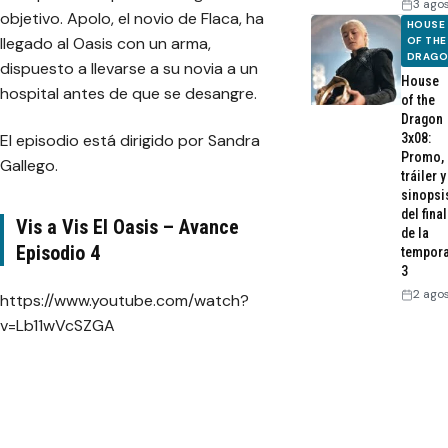
3 ago
objetivo. Apolo, el novio de Flaca, ha
HOUSE
llegado al Oasis con un arma,
OF THE
DRAG
dispuesto a llevarse a su novia a un
House
hospital antes de que se desangre.
of the
Dragon
El episodio está dirigido por Sandra
3x08:
Promo,
Gallego.
tráiler y
sinopsi
del final
Vis a Vis El Oasis – Avance
de la
Episodio 4
tempor
3
2 ago
https://www.youtube.com/watch?
v=Lb11wVcSZGA