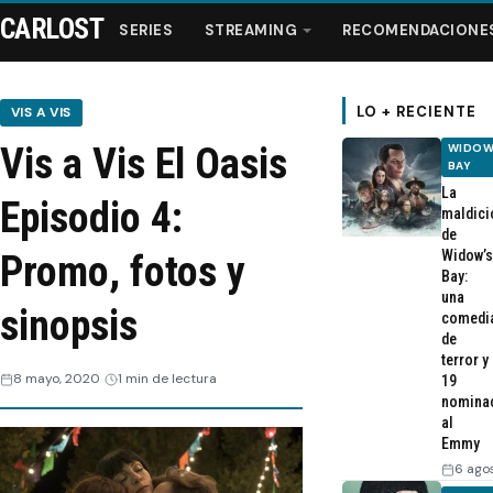
CARLOST
SERIES
STREAMING
RECOMENDACIONE
LO + RECIENTE
VIS A VIS
Vis a Vis El Oasis
WIDOW
Series
BAY
La
Episodio 4:
maldici
Streaming
de
Widow’s
Promo, fotos y
Bay:
Recomendaciones
una
sinopsis
comedi
de
Videos
terror y
8 mayo, 2020
1 min de lectura
19
nomina
Webisodios
al
Emmy
6 ago