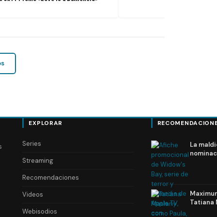
os
EXPLORAR
RECOMENDACION
Series
La maldi
s
nominac
Streaming
Recomendaciones
Maximum 
Videos
Tatiana 
Webisodios