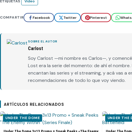
ETIQUETAS
Video
COMPARTIR
Facebook
Twitter
Pinterest
Whats
SOBRE EL AUTOR
Carlost
Soy Carlost —mi nombre es Carlos—, y comencé 
Lost era la serie del momento: de ahí el nombr
encantan las series y el streaming, y acá vas a 
recomendaciones de todo lo que voy viendo.
ARTÍCULOS RELACIONADOS
UNDER THE DOME
UNDER THE
Under The Dome 3x13 Promo + Sneak Peeks «The Enemy
Under The Dome 