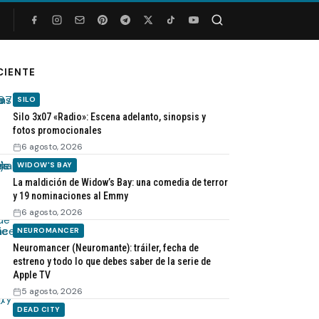
Buscar
CIENTE
SILO
Silo 3x07 «Radio»: Escena adelanto, sinopsis y
fotos promocionales
6 agosto, 2026
WIDOW'S BAY
La maldición de Widow’s Bay: una comedia de terror
y 19 nominaciones al Emmy
6 agosto, 2026
NEUROMANCER
Neuromancer (Neuromante): tráiler, fecha de
estreno y todo lo que debes saber de la serie de
Apple TV
5 agosto, 2026
DEAD CITY