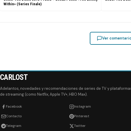
Within» (Series Finale)
Ver comentari
CARLOST
Adelantos, novedades y recomendaciones de series de TV y plataforma
de streaming (como Netflix, Apple TV+, HBO Max).
Facebook
Instagram
Contacto
Pinterest
Telegram
Twitter