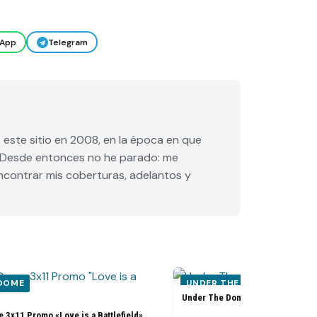
App
Telegram
este sitio en 2008, en la época en que
e. Desde entonces no he parado: me
encontrar mis coberturas, adelantos y
 DOME
UNDER THE DOME
Under The Dome 3x09 Promo «Pla
3x11 Promo «Love is a Battlefield»