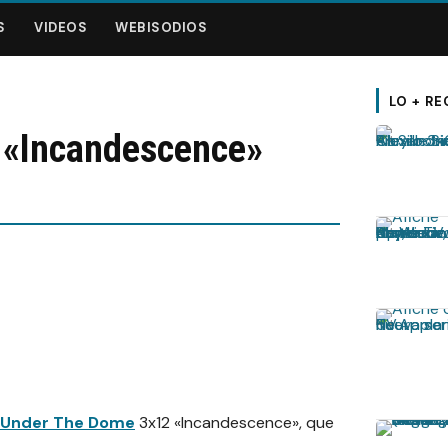
S
VIDEOS
WEBISODIOS
LO + RE
 «Incandescence»
Under The Dome
3x12 «Incandescence», que