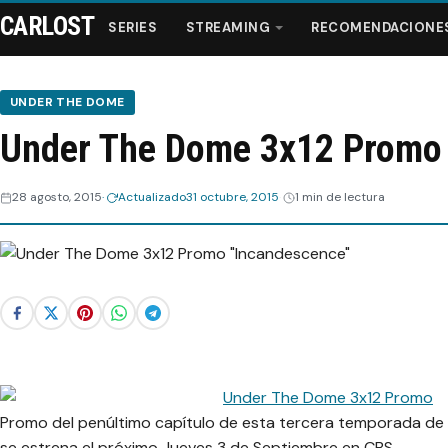
CARLOST
SERIES
STREAMING
RECOMENDACIONE
UNDER THE DOME
Under The Dome 3x12 Promo
Series
28 agosto, 2015
Actualizado
31 octubre, 2015
1 min de lectura
Streaming
Recomendaciones
Videos
Webisodios
Promo del penúltimo capítulo de esta tercera temporada de
se estrena el próximo Jueves 3 de Septiembre en CBS.