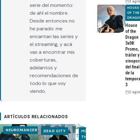
3 ago
serie del momento:
HOUSE
de ahí el nombre.
OF THE
DRAG
Desde entonces no
House
he parado: me
of the
encantan las series y
Dragon
3x08:
el streaming, y acá
Promo,
vas a encontrar mis
tráiler y
coberturas,
sinopsi
del final
adelantos y
de la
recomendaciones de
tempor
todo lo que voy
3
viendo.
2 ago
ARTÍCULOS RELACIONADOS
NEUROMANCER
DEAD CITY
HOUSE OF
HOUSE OF
THE DRAGON
THE DRA