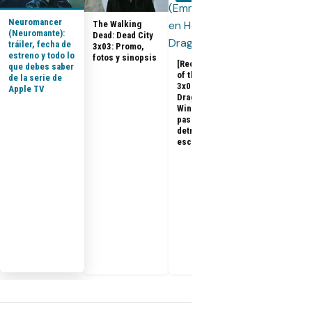
Neuromancer
The Walking
House of the
(Neuromante):
Dead: Dead City
Dragon 3x08:
tráiler, fecha de
3x03: Promo,
Promo, tráile
estreno y todo lo
fotos y sinopsis
sinopsis del
[Recap] House
que debes saber
final de la
of the Dragon
de la serie de
temporada 3
3x07 «The
Apple TV
Dragon in
Winter»: qué
pasó, análisis y
detrás de
escena