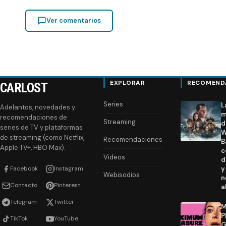
Ver comentarios
EXPLORAR
RECOMEND
CARLOST
Series
L
Adelantos, novedades y
m
recomendaciones de
Streaming
d
series de TV y plataformas
W
de streaming (como Netflix,
Recomendaciones
B
Apple TV+, HBO Max).
c
Videos
d
Facebook
Instagram
y
Webisodios
n
Contacto
Pinterest
a
Telegram
Twitter
M
P
TikTok
YouTube
G