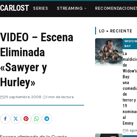
CARLOST
SERIES
STREAMING
RECOMENDACIONE
LO + RECIENTE
VIDEO – Escena
WIDOW
Series
BAY
Eliminada
La
maldici
Streaming
«Sawyer y
de
Widow’s
Bay:
Hurley»
Recomendaciones
una
comedi
de
Videos
25 septiembre, 2008
1 min de lectura
terror y
19
nomina
Webisodios
al
Emmy
6 ago
Escena eliminada de la Cuarta