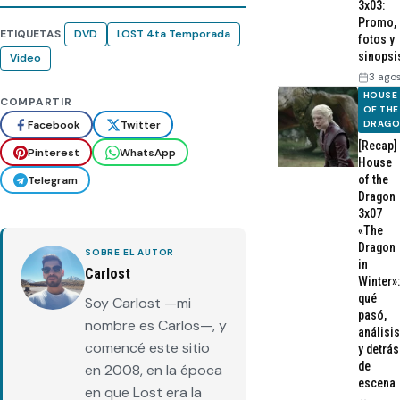
3x03:
Promo,
ETIQUETAS
DVD
LOST 4ta Temporada
fotos y
sinopsi
Video
3 ago
HOUSE
COMPARTIR
OF THE
Facebook
Twitter
DRAG
[Recap]
Pinterest
WhatsApp
House
of the
Telegram
Dragon
3x07
«The
Dragon
SOBRE EL AUTOR
in
Carlost
Winter»:
qué
Soy Carlost —mi
pasó,
nombre es Carlos—, y
análisis
comencé este sitio
y detrás
de
en 2008, en la época
escena
en que Lost era la