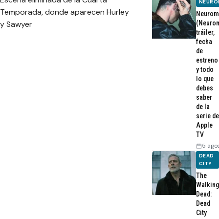
NEURO
Temporada, donde aparecen Hurley
Neurom
y Sawyer
(Neurom
tráiler,
fecha
de
estreno
y todo
lo que
debes
saber
de la
serie de
Apple
TV
5 ago
DEAD
CITY
The
Walking
Dead:
Dead
City