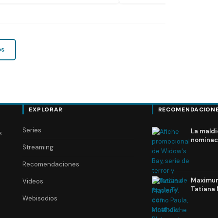
os
EXPLORAR
RECOMENDACION
Series
La maldi
s
nominac
Streaming
Recomendaciones
Maximum 
Videos
Tatiana 
Webisodios