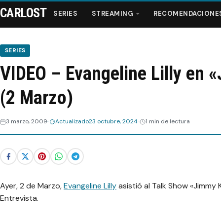
CARLOST
SERIES
STREAMING
RECOMENDACIONE
SERIES
VIDEO – Evangeline Lilly en 
Series
(2 Marzo)
Streaming
3 marzo, 2009
Actualizado
23 octubre, 2024
1 min de lectura
Recomendaciones
Videos
Webisodios
Ayer, 2 de Marzo,
Evangeline Lilly
asistió al Talk Show «Jimmy K
Entrevista.