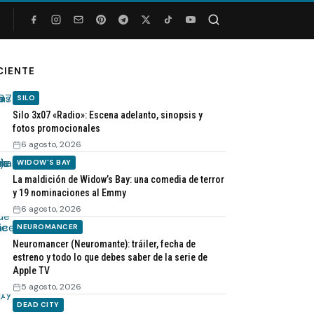
Buscar
CIENTE
SILO
Silo 3x07 «Radio»: Escena adelanto, sinopsis y
fotos promocionales
6 agosto, 2026
WIDOW'S BAY
La maldición de Widow’s Bay: una comedia de terror
y 19 nominaciones al Emmy
6 agosto, 2026
NEUROMANCER
Neuromancer (Neuromante): tráiler, fecha de
estreno y todo lo que debes saber de la serie de
Apple TV
5 agosto, 2026
DEAD CITY