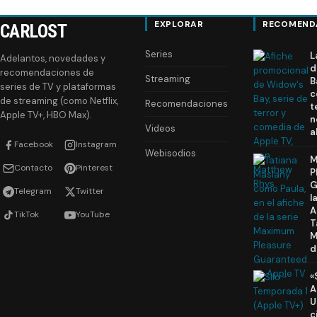
EXPLORAR
RECOMEND
CARLOST
Series
L
Adelantos, novedades y
d
recomendaciones de
Streaming
B
series de TV y plataformas
c
de streaming (como Netflix,
Recomendaciones
t
Apple TV+, HBO Max).
n
Videos
a
Facebook
Instagram
Webisodios
M
Contacto
Pinterest
P
G
Telegram
Twitter
l
A
TikTok
YouTube
T
M
d
«
A
U
c