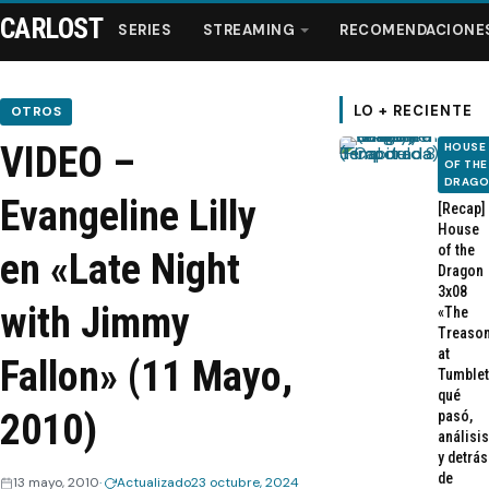
CARLOST
SERIES
STREAMING
RECOMENDACIONE
LO + RECIENTE
OTROS
VIDEO –
HOUSE
Series
OF THE
DRAG
Evangeline Lilly
[Recap]
Streaming
House
of the
en «Late Night
Dragon
Recomendaciones
3x08
with Jimmy
«The
Treaso
Videos
at
Fallon» (11 Mayo,
Tumblet
qué
Webisodios
2010)
pasó,
análisis
y detrás
de
13 mayo, 2010
Actualizado
23 octubre, 2024