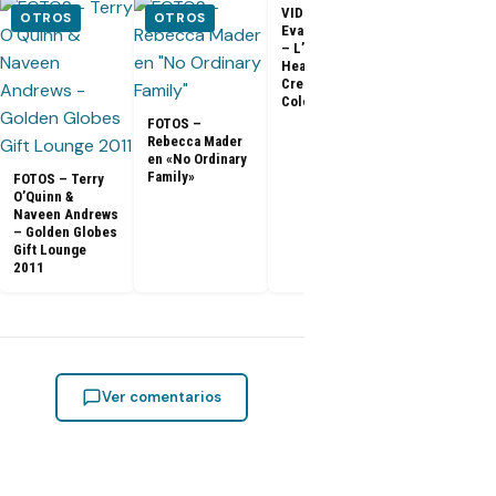
VIDEO –
VIDEO –
OTROS
OTROS
Evangeline Lilly
Entrevista a
– L’Oreal
Matthew Fox 
Healthy Look
ArsenalTV
Creme Gloss
Color [HD]
FOTOS –
Rebecca Mader
en «No Ordinary
Family»
FOTOS – Terry
O’Quinn &
Naveen Andrews
– Golden Globes
Gift Lounge
2011
Ver comentarios