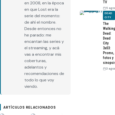
TV
en 2008, en la época
5 ago
en que Lost era la
DEAD
serie del momento:
CITY
de ahí el nombre.
The
Desde entonces no
Walking
Dead:
he parado: me
Dead
encantan las series y
City
el streaming, y acá
3x03:
Promo,
vas a encontrar mis
fotos y
coberturas,
sinopsi
adelantos y
3 ago
recomendaciones de
todo lo que voy
viendo.
ARTÍCULOS RELACIONADOS