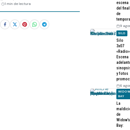
escena
1 min de lectura
del final
de
tempor
9 ago
SILO
Silo
3x07
«Radio»
Escena
adelant
sinopsi
y fotos
promoc
6 ago
WIDOW
BAY
La
maldici
de
Widow’s
Bay: