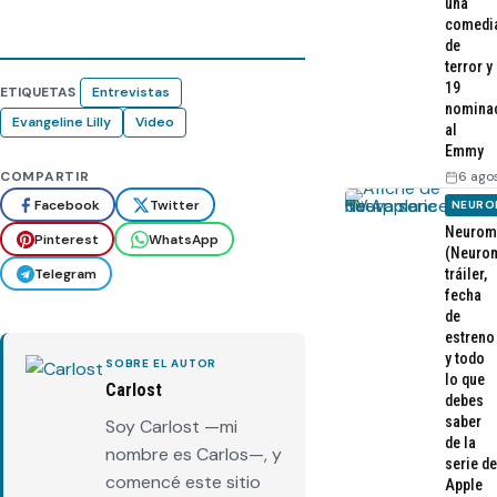
una
comedi
de
terror y
19
ETIQUETAS
Entrevistas
nomina
Evangeline Lilly
Video
al
Emmy
6 ago
COMPARTIR
Facebook
Twitter
NEURO
Neurom
Pinterest
WhatsApp
(Neurom
Telegram
tráiler,
fecha
de
estreno
y todo
SOBRE EL AUTOR
lo que
Carlost
debes
saber
Soy Carlost —mi
de la
nombre es Carlos—, y
serie de
comencé este sitio
Apple