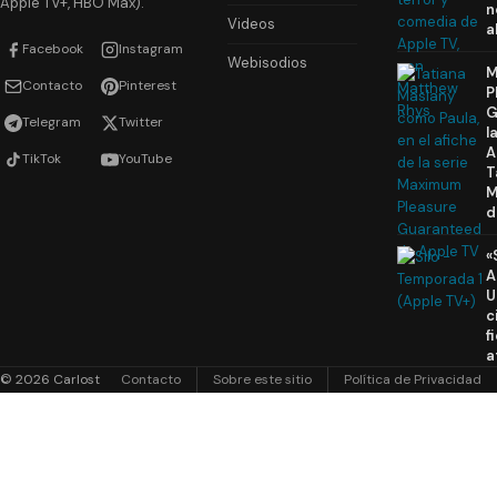
Apple TV+, HBO Max).
n
Videos
a
Facebook
Instagram
Webisodios
M
Contacto
Pinterest
P
G
Telegram
Twitter
l
A
TikTok
YouTube
T
M
d
«
A
U
c
f
a
© 2026 Carlost
Contacto
Sobre este sitio
Política de Privacidad