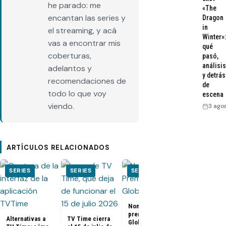
he parado: me
«The
encantan las series y
Dragon
in
el streaming, y acá
Winter»:
vas a encontrar mis
qué
coberturas,
pasó,
análisis
adelantos y
y detrás
recomendaciones de
de
todo lo que voy
escena
viendo.
3 ago
ARTÍCULOS RELACIONADOS
SERIES
SERIES
SERIES
SERIES
Nominados a los
El Juego del
premios Golden
Calamar:
Alternativas a
TV Time cierra
Globes 2025
Temporada 2 