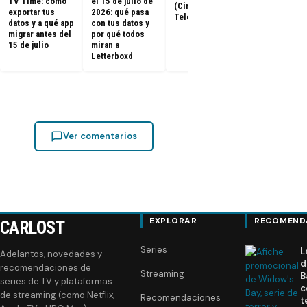
TV Time: cómo
el 15 de julio de
(Cine y
ya tienen fe
exportar tus
2026: qué pasa
Televisión)
de estreno
datos y a qué app
con tus datos y
migrar antes del
por qué todos
15 de julio
miran a
Letterboxd
Ver comentarios
EXPLORAR
RECOMEND
CARLOST
Series
L
Adelantos, novedades y
d
recomendaciones de
Streaming
B
series de TV y plataformas
c
de streaming (como Netflix,
Recomendaciones
t