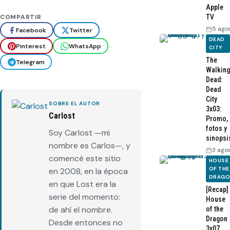
Apple
TV
COMPARTIR
5 ago
Facebook
Twitter
DEAD
Pinterest
WhatsApp
CITY
The
Telegram
Walking
Dead:
Dead
City
SOBRE EL AUTOR
3x03:
Carlost
Promo,
fotos y
Soy Carlost —mi
sinopsi
nombre es Carlos—, y
3 ago
comencé este sitio
HOUSE
OF THE
en 2008, en la época
DRAG
en que Lost era la
[Recap]
serie del momento:
House
de ahí el nombre.
of the
Dragon
Desde entonces no
3x07