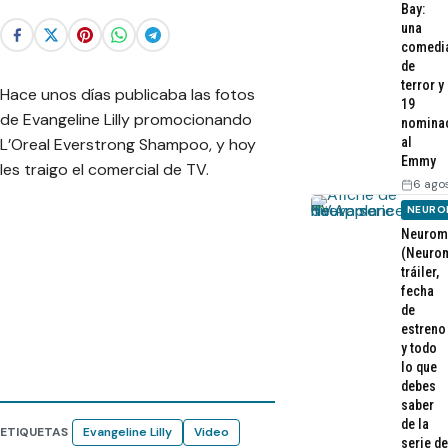
Bay:
una
comedi
de
terror y
Hace unos días publicaba las fotos
19
de Evangeline Lilly promocionando
nomina
L’Oreal Everstrong Shampoo, y hoy
al
Emmy
les traigo el comercial de TV.
6 ago
NEURO
Neurom
(Neurom
tráiler,
fecha
de
estreno
y todo
lo que
debes
saber
de la
ETIQUETAS
Evangeline Lilly
Video
serie de