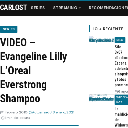
CARLOST
SERIES
STREAMING
RECOMENDACIONE
LO + RECIENTE
SERIES
VIDEO –
SILO
Series
Silo
3x07
Evangeline Lilly
«Radio»
Streaming
Escena
L’Oreal
adelant
sinopsi
Recomendaciones
y fotos
Everstrong
promoc
Videos
6 ago
Shampoo
WIDOW
BAY
Webisodios
La
1 febrero, 2010
Actualizado
18 enero, 2021
maldici
1 min de lectura
de
Widow’s