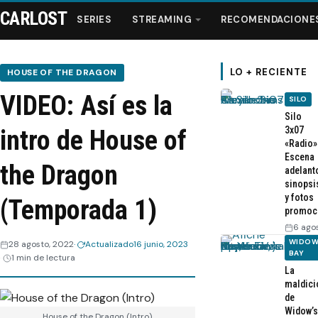
CARLOST
SERIES
STREAMING
RECOMENDACIONE
LO + RECIENTE
HOUSE OF THE DRAGON
VIDEO: Así es la
SILO
Series
Silo
3x07
intro de House of
«Radio»
Streaming
Escena
the Dragon
adelant
sinopsi
Recomendaciones
y fotos
(Temporada 1)
promoc
Videos
6 ago
WIDOW
28 agosto, 2022
Actualizado
16 junio, 2023
BAY
1 min de lectura
Webisodios
La
maldici
de
Widow’s
House of the Dragon (Intro)