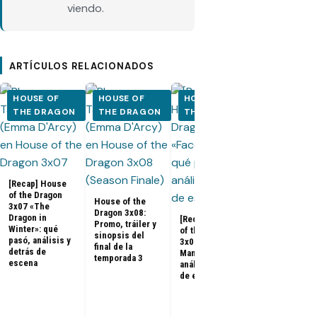
viendo.
ARTÍCULOS RELACIONADOS
HOUSE OF
HOUSE OF
HOUSE OF
HOUSE OF
THE DRAGON
THE DRAGON
THE DRAGON
THE DRA
[Recap] House
House of the
of the Dragon
Dragon 3x07:
House of the
3x07 «The
Promo, fotos
Dragon 3x08:
Dragon in
sinopsis del
[Recap] House
Promo, tráiler y
Winter»: qué
penúltimo
of the Dragon
sinopsis del
pasó, análisis y
episodio de 
3x06 «Faceless
final de la
detrás de
temporada 3
Man»: qué pasó,
temporada 3
escena
análisis y detrás
de escena