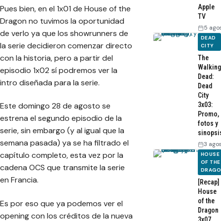
Apple
Pues bien, en el 1x01 de House of the
TV
Dragon no tuvimos la oportunidad
5 ago
de verlo ya que los showrunners de
DEAD
la serie decidieron comenzar directo
CITY
con la historia, pero a partir del
The
Walking
episodio 1x02 sí podremos ver la
Dead:
intro diseñada para la serie.
Dead
City
3x03:
Este domingo 28 de agosto se
Promo,
estrena el segundo episodio de la
fotos y
serie, sin embargo (y al igual que la
sinopsi
semana pasada) ya se ha filtrado el
3 ago
capítulo completo, esta vez por la
HOUSE
OF THE
cadena OCS que transmite la serie
DRAG
en Francia.
[Recap]
House
of the
Es por eso que ya podemos ver el
Dragon
opening con los créditos de la nueva
3x07