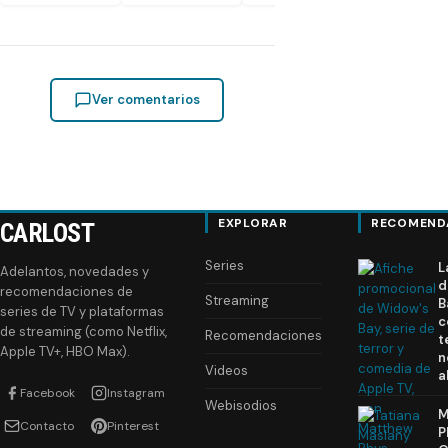
Ver comentarios
EXPLORAR
RECOMEND
CARLOST
Series
L
Adelantos, novedades y
d
recomendaciones de
Streaming
B
series de TV y plataformas
c
de streaming (como Netflix,
Recomendaciones
t
Apple TV+, HBO Max).
n
Videos
a
Facebook
Instagram
Webisodios
M
Contacto
Pinterest
P