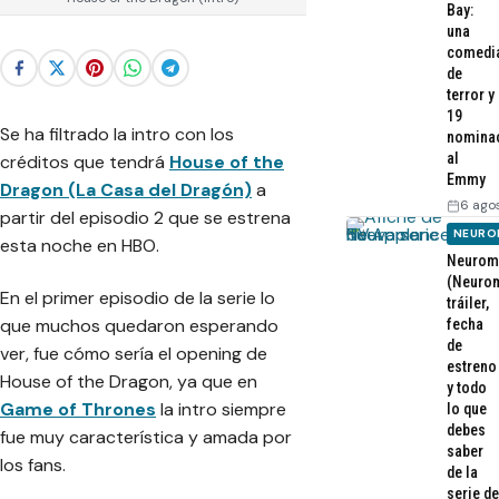
Bay:
una
comedi
de
terror y
19
Se ha filtrado la intro con los
nomina
al
créditos que tendrá
House of the
Emmy
Dragon (La Casa del Dragón)
a
6 ago
partir del episodio 2 que se estrena
NEURO
esta noche en HBO.
Neurom
(Neurom
En el primer episodio de la serie lo
tráiler,
que muchos quedaron esperando
fecha
de
ver, fue cómo sería el opening de
estreno
House of the Dragon, ya que en
y todo
Game of Thrones
la intro siempre
lo que
debes
fue muy característica y amada por
saber
los fans.
de la
serie de