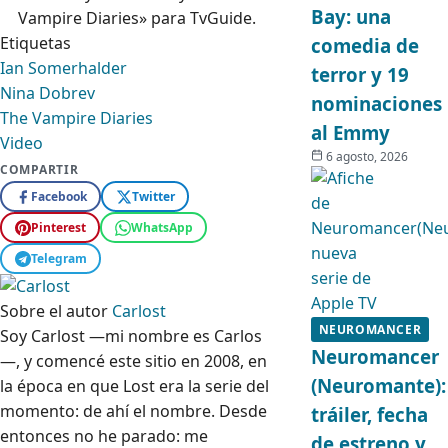
Bay: una
Vampire Diaries» para TvGuide.
Etiquetas
comedia de
Ian Somerhalder
terror y 19
Nina Dobrev
nominaciones
The Vampire Diaries
al Emmy
Video
6 agosto, 2026
COMPARTIR
Facebook
Twitter
Pinterest
WhatsApp
Telegram
Sobre el autor
Carlost
NEUROMANCER
Soy Carlost —mi nombre es Carlos
Neuromancer
—, y comencé este sitio en 2008, en
(Neuromante):
la época en que Lost era la serie del
momento: de ahí el nombre. Desde
tráiler, fecha
entonces no he parado: me
de estreno y