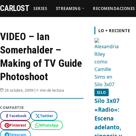
CARLOST
SERIES
STREAMING
RECOMENDACIONES
Series
LO + RECIENTE
VIDEO – Ian
Streaming
Somerhalder –
Making of TV Guide
Recomendaciones
Photoshoot
Videos
26 octubre, 2009
1 min de lectura
SILO
Webisodios
Silo 3x07
COMPARTIR
«Radio»:
Facebook
Twitter
Escena
Pinterest
WhatsApp
adelanto,
Telegram
sinopsis y