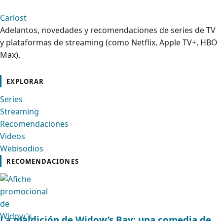
Carlost
Adelantos, novedades y recomendaciones de series de TV
y plataformas de streaming (como Netflix, Apple TV+, HBO
Max).
cebook
Instagram
Contacto
Pinterest
Telegram
Twitter
TikTok
YouTube
EXPLORAR
Series
Streaming
Recomendaciones
Videos
Webisodios
RECOMENDACIONES
La maldición de Widow’s Bay: una comedia de