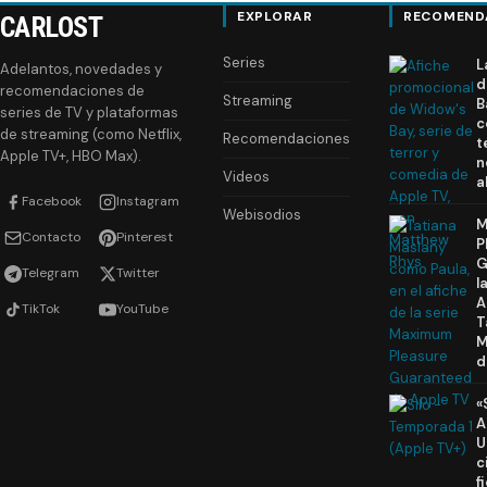
EXPLORAR
RECOMEND
CARLOST
Series
L
Adelantos, novedades y
d
recomendaciones de
Streaming
B
series de TV y plataformas
c
de streaming (como Netflix,
Recomendaciones
t
Apple TV+, HBO Max).
n
Videos
a
Facebook
Instagram
Webisodios
M
Contacto
Pinterest
P
G
Telegram
Twitter
l
A
TikTok
YouTube
T
M
d
«
A
U
c
f