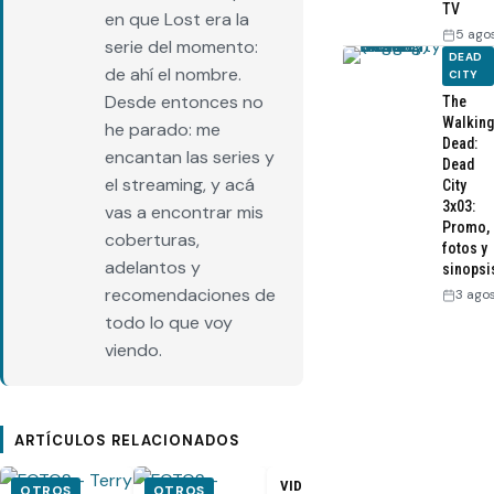
TV
en que Lost era la
5 ago
serie del momento:
DEAD
de ahí el nombre.
CITY
Desde entonces no
The
Walking
he parado: me
Dead:
encantan las series y
Dead
el streaming, y acá
City
3x03:
vas a encontrar mis
Promo,
coberturas,
fotos y
adelantos y
sinopsi
recomendaciones de
3 ago
todo lo que voy
viendo.
ARTÍCULOS RELACIONADOS
VIDEO –
VIDEO –
OTROS
OTROS