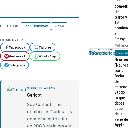
una
comedi
de
terror y
19
ETIQUETAS
Josh Holloway
Video
nomina
al
Emmy
COMPARTIR
6 ago
Facebook
Twitter
NEURO
Pinterest
WhatsApp
Neurom
Telegram
(Neurom
tráiler,
fecha
de
estreno
SOBRE EL AUTOR
y todo
Carlost
lo que
debes
Soy Carlost —mi
saber
nombre es Carlos—, y
de la
comencé este sitio
serie de
Apple
en 2008, en la época