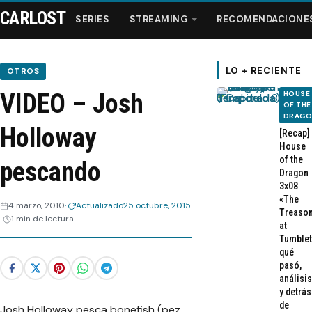
CARLOST
SERIES
STREAMING
RECOMENDACIONE
LO + RECIENTE
OTROS
VIDEO – Josh
HOUSE
Series
OF THE
DRAG
Holloway
[Recap]
Streaming
House
of the
pescando
Dragon
Recomendaciones
3x08
«The
4 marzo, 2010
Actualizado
25 octubre, 2015
Treaso
1 min de lectura
Videos
at
Tumblet
qué
Webisodios
pasó,
análisis
y detrás
de
Josh Holloway pesca bonefish (pez