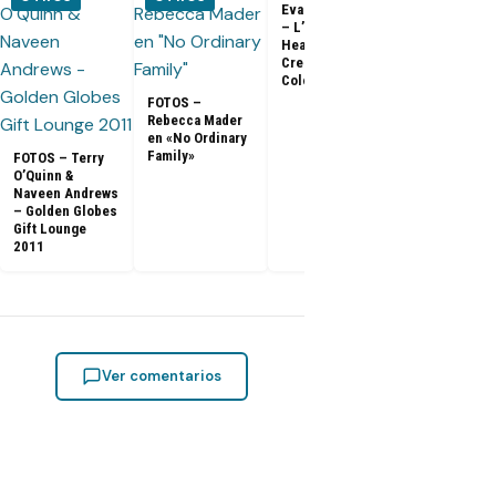
Evangeline Lilly
Entrevista a
– L’Oreal
Matthew Fox 
Healthy Look
ArsenalTV
Creme Gloss
Color [HD]
FOTOS –
Rebecca Mader
en «No Ordinary
Family»
FOTOS – Terry
O’Quinn &
Naveen Andrews
– Golden Globes
Gift Lounge
2011
Ver comentarios