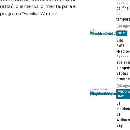
escena
ratón), o al menos lo intenta, para el
del final
programa “Familiar Waters”.
de
tempor
9 ago
SILO
Silo
3x07
«Radio»
Escena
adelant
sinopsi
y fotos
promoc
6 ago
WIDOW
BAY
La
maldici
de
Widow’s
Bay: