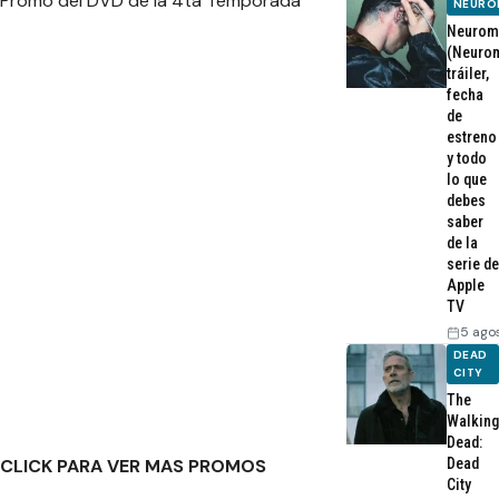
Promo del DVD de la 4ta Temporada
NEURO
Neurom
(Neurom
tráiler,
fecha
de
estreno
y todo
lo que
debes
saber
de la
serie de
Apple
TV
5 ago
DEAD
CITY
The
Walking
Dead:
Dead
CLICK PARA VER MAS PROMOS
City