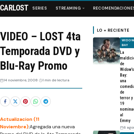
CARLOST
SERIES
STREAMING
RECOMENDACIONE
LO + RECIENTE
VIDEO – LOST 4ta
WIDOW
Series
BAY
Temporada DVD y
La
maldici
Streaming
Blu-Ray Promo
de
Widow’s
Bay:
Recomendaciones
14 noviembre, 2008
1 min de lectura
una
comedi
de
Videos
terror y
19
nomina
Webisodios
al
Actualizacion (11
Emmy
Noviembre)
:
Agregada una nueva
6 ago