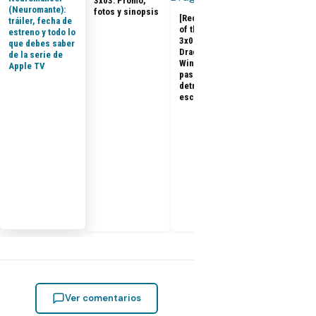
3x03: Promo,
(Neuromante):
fotos y sinopsis
[Recap] House
tráiler, fecha de
of the Dragon
estreno y todo lo
House of the
3x07 «The
que debes saber
Dragon 3x08:
Dragon in
de la serie de
Promo, tráile
Winter»: qué
Apple TV
sinopsis del
pasó, análisis y
final de la
detrás de
temporada 3
escena
Ver comentarios