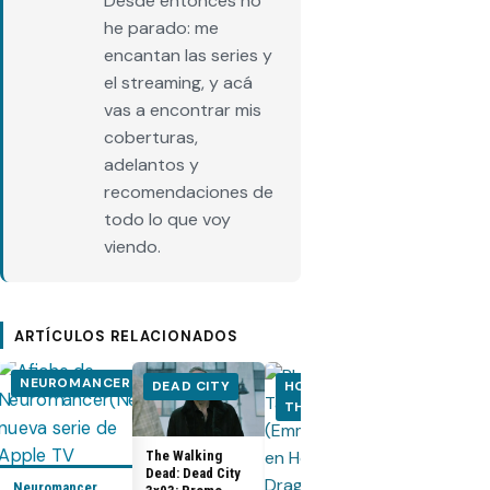
Desde entonces no
he parado: me
encantan las series y
el streaming, y acá
vas a encontrar mis
coberturas,
adelantos y
recomendaciones de
todo lo que voy
viendo.
ARTÍCULOS RELACIONADOS
NEUROMANCER
DEAD CITY
HOUSE OF
HOUSE OF
THE DRAGON
THE DRA
The Walking
Dead: Dead City
Neuromancer