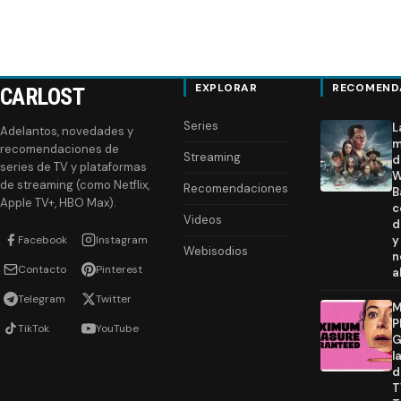
EXPLORAR
RECOMEND
CARLOST
Series
L
Adelantos, novedades y
m
recomendaciones de
Streaming
d
series de TV y plataformas
W
de streaming (como Netflix,
Recomendaciones
B
Apple TV+, HBO Max).
c
Videos
d
Facebook
Instagram
y
Webisodios
n
Contacto
Pinterest
a
Telegram
Twitter
M
P
TikTok
YouTube
G
l
d
T