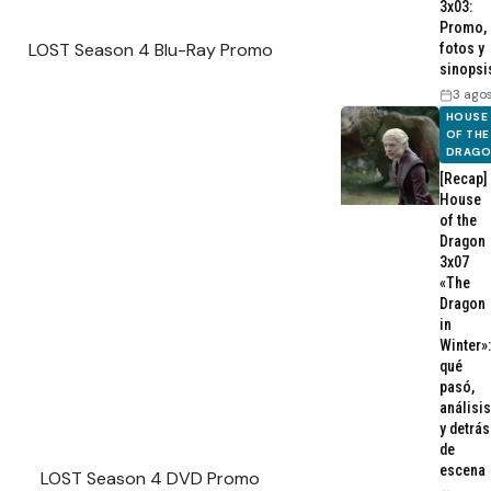
3x03:
Promo,
LOST Season 4 Blu-Ray Promo
fotos y
sinopsi
3 ago
HOUSE
OF THE
DRAG
[Recap]
House
of the
Dragon
3x07
«The
Dragon
in
Winter»:
qué
pasó,
análisis
y detrás
de
escena
LOST Season 4 DVD Promo