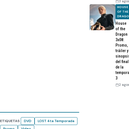
3 ago
HOUSE
OF THE
DRAG
House
of the
Dragon
3x08:
Promo,
tráiler y
sinopsi
del final
de la
tempor
3
2 ago
ETIQUETAS
DVD
LOST 4ta Temporada
Promo
Video