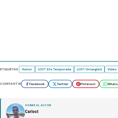
ETIQUETAS
Humor
LOST 6ta Temporada
LOST Untangled
Video
COMPARTIR
Facebook
Twitter
Pinterest
Whats
SOBRE EL AUTOR
Carlost