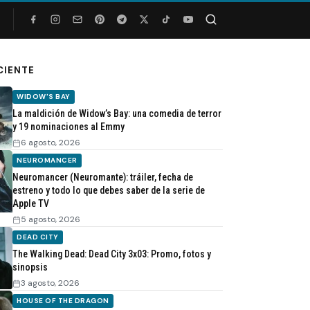
Buscar
CIENTE
WIDOW'S BAY
La maldición de Widow’s Bay: una comedia de terror
y 19 nominaciones al Emmy
6 agosto, 2026
NEUROMANCER
Neuromancer (Neuromante): tráiler, fecha de
estreno y todo lo que debes saber de la serie de
Apple TV
5 agosto, 2026
DEAD CITY
The Walking Dead: Dead City 3x03: Promo, fotos y
sinopsis
3 agosto, 2026
HOUSE OF THE DRAGON