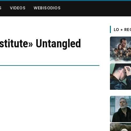
S
VIDEOS
WEBISODIOS
LO + RE
titute» Untangled