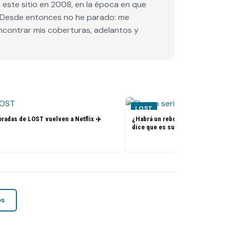
este sitio en 2008, en la época en que
e. Desde entonces no he parado: me
encontrar mis coberturas, adelantos y
LOST
radas de LOST vuelven a Netflix ✈️
¿Habrá un reboot de Lost? La nue
dice que es su sueño
os