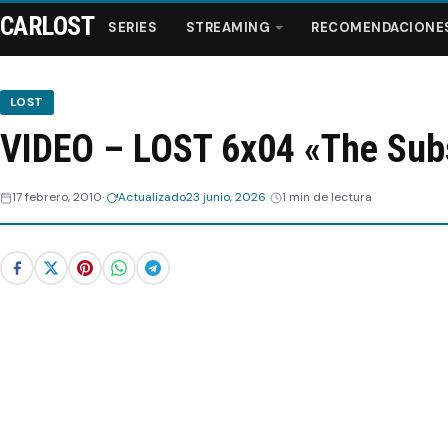
CARLOST
SERIES
STREAMING
RECOMENDACIONE
LOST
VIDEO – LOST 6x04 «The Subs
Series
17 febrero, 2010
Actualizado
23 junio, 2026
1 min de lectura
Streaming
Recomendaciones
Videos
Webisodios