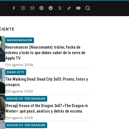
Buscar
CIENTE
NEUROMANCER
Neuromancer (Neuromante): tráiler, fecha de
estreno y todo lo que debes saber de la serie de
Apple TV
5 agosto, 2026
DEAD CITY
The Walking Dead: Dead City 3x03: Promo, fotos y
sinopsis
3 agosto, 2026
HOUSE OF THE DRAGON
[Recap] House of the Dragon 3x07 «The Dragon in
Winter»: qué pasó, análisis y detrás de escena
3 agosto, 2026
HOUSE OF THE DRAGON