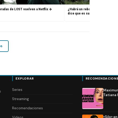
radas de LOST vuelven a Netflix ✈️
¿Habrá un reboot de Lost? La nue
dice que es su sueño
os
EXPLORAR
RECOMENDACION
Series
Maximum 
s
Tatiana 
Streaming
Recomendaciones
«Silo» e
Videos