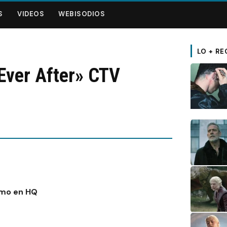
S
VIDEOS
WEBISODIOS
LO + RE
Ever After» CTV
omo en HQ