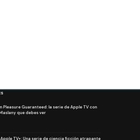
va presidenta de ABC
FOTOS + VIDEO – Elenco de Lost en el PaleyFest 2
ES
Pleasure Guaranteed: la serie de Apple TV con
Maslany que debes ver
n Apple TV+: Una serie de ciencia ficción atrapante