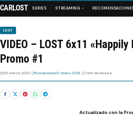
CARLOST
SERIES
STREAMING
RECOMENDACIONE
LOST
VIDEO – LOST 6x11 «Happily 
Series
Promo #1
Streaming
30 marzo, 2010
Actualizado
20 enero, 2016
1 min de lectura
Recomendaciones
Videos
Webisodios
Actualizado con la Pr