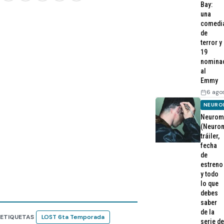
Bay:
una
comedi
de
terror y
19
nomina
al
Emmy
6 ago
NEURO
Neurom
(Neurom
tráiler,
fecha
de
estreno
y todo
lo que
debes
saber
de la
ETIQUETAS
LOST 6ta Temporada
serie de