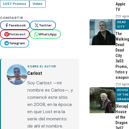
LOST Promos
Video
Apple
TV
5 ago
COMPARTIR
DEAD
Facebook
Twitter
CITY
The
Pinterest
WhatsApp
Walking
Telegram
Dead:
Dead
City
3x03:
Promo,
SOBRE EL AUTOR
fotos y
Carlost
sinopsi
Soy Carlost —mi
3 ago
nombre es Carlos—, y
HOUSE
OF THE
comencé este sitio
DRAG
en 2008, en la época
[Recap]
en que Lost era la
House
of the
serie del momento:
Dragon
de ahí el nombre.
3x07