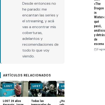
Desde entonces no
«The
Dragon
he parado: me
in
encantan las series y
Winter»:
el streaming, y acá
qué
pasó,
vas a encontrar mis
análisis
coberturas,
y detrás
adelantos y
de
recomendaciones de
escena
3 ago
todo lo que voy
viendo.
ARTÍCULOS RELACIONADOS
LOST
LOST
LOST
LOST
LOST 20 años
Todas las
¿Habrá un
FOTOS + VID
después: Jorge
temporadas de
reboot de Lost?