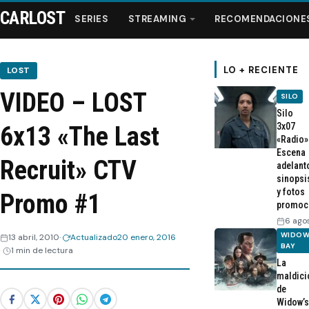
CARLOST
SERIES
STREAMING
RECOMENDACIONE
LO + RECIENTE
LOST
VIDEO – LOST
SILO
Series
Silo
3x07
6x13 «The Last
«Radio»
Streaming
Escena
Recruit» CTV
adelant
sinopsi
Recomendaciones
y fotos
Promo #1
promoc
Videos
6 ago
WIDOW
13 abril, 2010
Actualizado
20 enero, 2016
BAY
1 min de lectura
Webisodios
La
maldici
de
Widow’s