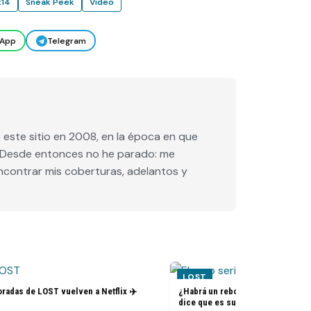
x14
Sneak Peek
Video
App
Telegram
este sitio en 2008, en la época en que
e. Desde entonces no he parado: me
encontrar mis coberturas, adelantos y
LOST
radas de LOST vuelven a Netflix ✈️
¿Habrá un reboot de Lost? La nue
dice que es su sueño