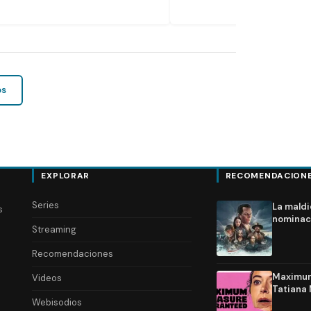
os
EXPLORAR
RECOMENDACION
Series
La maldi
s
nominac
Streaming
Recomendaciones
Maximum 
Videos
Tatiana 
Webisodios