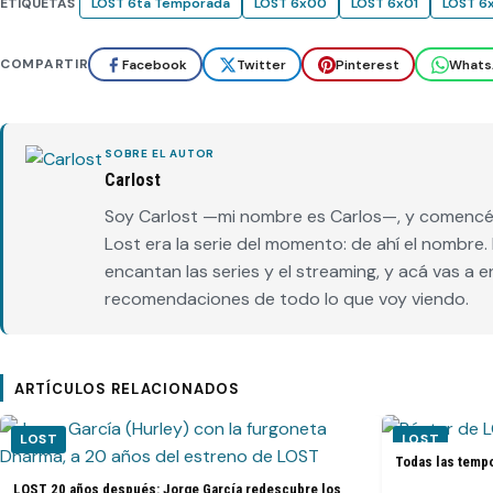
ETIQUETAS
LOST 6ta Temporada
LOST 6x00
LOST 6x01
LOST 6
COMPARTIR
Facebook
Twitter
Pinterest
Whats
SOBRE EL AUTOR
Carlost
Soy Carlost —mi nombre es Carlos—, y comencé 
Lost era la serie del momento: de ahí el nombr
encantan las series y el streaming, y acá vas a 
recomendaciones de todo lo que voy viendo.
ARTÍCULOS RELACIONADOS
LOST
LOST
Todas las tempo
LOST 20 años después: Jorge García redescubre los