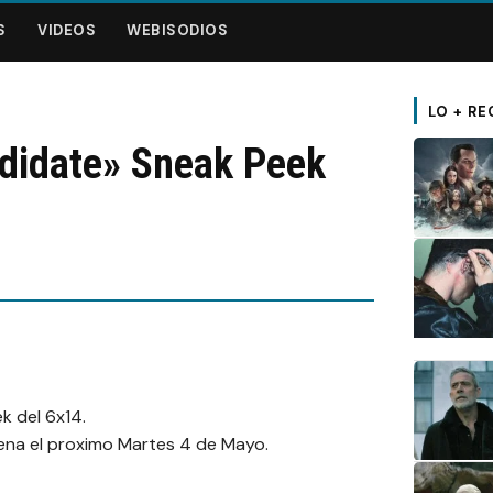
S
VIDEOS
WEBISODIOS
LO + RE
didate» Sneak Peek
k del 6x14.
ena el proximo Martes 4 de Mayo.