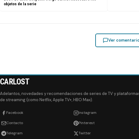
objetos de la serie
Ver comentari
CARLOST
Adelantos, novedades y recomendaciones de series de TV y plataforma
de streaming (como Netflix, Apple TV+, HBO Max).
Facebook
Instagram
Contacto
Pinterest
Telegram
Twitter