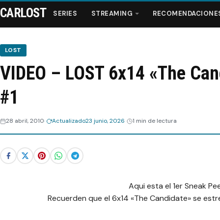
CARLOST
SERIES
STREAMING
RECOMENDACIONE
LOST
VIDEO – LOST 6x14 «The Can
Series
#1
Streaming
28 abril, 2010
Actualizado
23 junio, 2026
1 min de lectura
Recomendaciones
Videos
Webisodios
Aqui esta el 1er Sneak Pee
Recuerden que el 6x14 «The Candidate» se estr