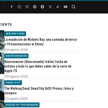
Buscar
CIENTE
WIDOW'S BAY
La maldición de Widow’s Bay: una comedia de terror
y 19 nominaciones al Emmy
6 agosto, 2026
NEUROMANCER
Neuromancer (Neuromante): tráiler, fecha de
estreno y todo lo que debes saber de la serie de
Apple TV
5 agosto, 2026
DEAD CITY
The Walking Dead: Dead City 3x03: Promo, fotos y
sinopsis
3 agosto, 2026
HOUSE OF THE DRAGON