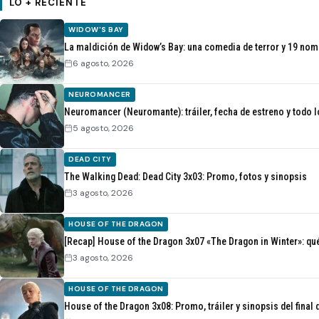
LO + RECIENTE
WIDOW'S BAY
La maldición de Widow’s Bay: una comedia de terror y 19 no
6 agosto, 2026
NEUROMANCER
Neuromancer (Neuromante): tráiler, fecha de estreno y todo l
5 agosto, 2026
DEAD CITY
The Walking Dead: Dead City 3x03: Promo, fotos y sinopsis
3 agosto, 2026
HOUSE OF THE DRAGON
[Recap] House of the Dragon 3x07 «The Dragon in Winter»: qué
3 agosto, 2026
HOUSE OF THE DRAGON
House of the Dragon 3x08: Promo, tráiler y sinopsis del final