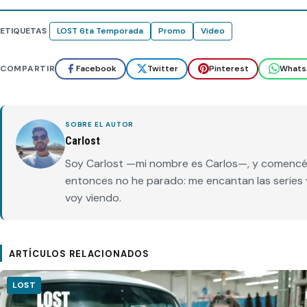
ETIQUETAS
LOST 6ta Temporada
Promo
Video
COMPARTIR
Facebook
Twitter
Pinterest
Whats
SOBRE EL AUTOR
Carlost
Soy Carlost —mi nombre es Carlos—, y comencé e
entonces no he parado: me encantan las series 
voy viendo.
ARTÍCULOS RELACIONADOS
LOST