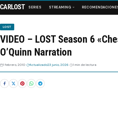
CARLOST
SERIES
STREAMING
RECOMENDACIONE
LOST
VIDEO – LOST Season 6 «Che
Series
O’Quinn Narration
Streaming
1 febrero, 2010
Actualizado
23 junio, 2026
1 min de lectura
Recomendaciones
Videos
Webisodios