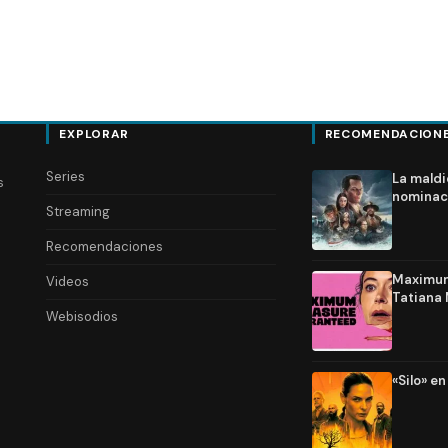
EXPLORAR
RECOMENDACION
Series
La maldi
s
nominac
Streaming
Recomendaciones
Maximum 
Videos
Tatiana 
Webisodios
«Silo» e