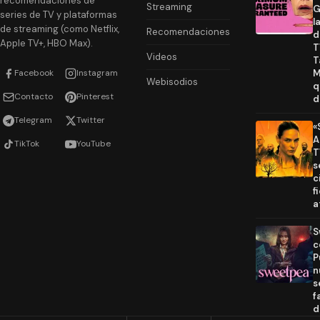
recomendaciones de
Streaming
G
series de TV y plataformas
l
de streaming (como Netflix,
Recomendaciones
d
Apple TV+, HBO Max).
T
Videos
T
Facebook
Instagram
M
Webisodios
q
Contacto
Pinterest
d
Telegram
Twitter
«
A
TikTok
YouTube
T
s
c
f
a
S
c
P
n
s
f
d