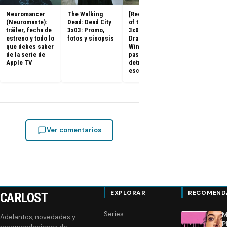
Neuromancer
The Walking
[Recap] House
House of the
(Neuromante):
Dead: Dead City
of the Dragon
Dragon 3x08:
tráiler, fecha de
3x03: Promo,
3x07 «The
Promo, tráile
estreno y todo lo
fotos y sinopsis
Dragon in
sinopsis del
que debes saber
Winter»: qué
final de la
de la serie de
pasó, análisis y
temporada 3
Apple TV
detrás de
escena
Ver comentarios
EXPLORAR
RECOMEND
CARLOST
Series
M
Adelantos, novedades y
P