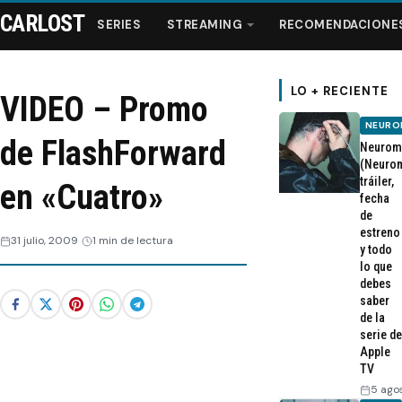
CARLOST
SERIES
STREAMING
RECOMENDACIONE
LO + RECIENTE
VIDEO – Promo
NEURO
Series
de FlashForward
Neurom
(Neurom
tráiler,
Streaming
en «Cuatro»
fecha
de
estreno
Recomendaciones
31 julio, 2009
1 min de lectura
y todo
lo que
Videos
debes
saber
de la
Webisodios
serie de
Apple
TV
5 ago