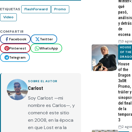
Winter»:
qué
ETIQUETAS
FlashForward
Promo
pasó,
Video
análisis
y detrás
de
COMPARTIR
escena
Facebook
Twitter
3 ago
HOUSE
Pinterest
WhatsApp
OF THE
DRAG
Telegram
House
of the
Dragon
3x08:
SOBRE EL AUTOR
Promo,
Carlost
tráiler y
Soy Carlost —mi
sinopsi
del final
nombre es Carlos—, y
de la
comencé este sitio
tempor
en 2008, en la época
3
2 ago
en que Lost era la