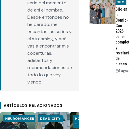
serie del momento:
SILO
Silo en
de ahí el nombre.
la
Desde entonces no
Comic-
he parado: me
Con
encantan las series y
2026:
panel
el streaming, y acá
comple
vas a encontrar mis
y
coberturas,
revelac
del
adelantos y
elenco
recomendaciones de
1 agos
todo lo que voy
viendo.
ARTÍCULOS RELACIONADOS
NEUROMANCER
DEAD CITY
HOUSE OF
HOUSE OF
THE DRAGON
THE DRA