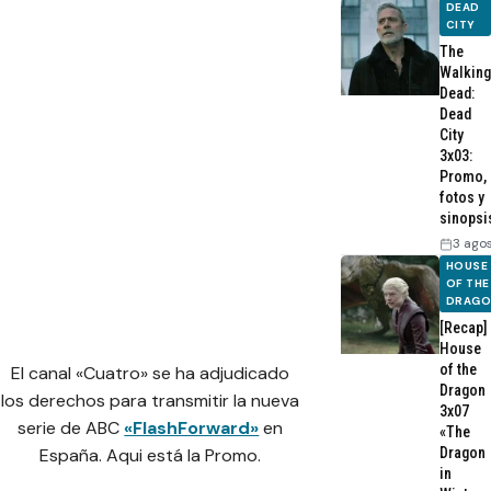
DEAD
CITY
The
Walking
Dead:
Dead
City
3x03:
Promo,
fotos y
sinopsi
3 ago
HOUSE
OF THE
DRAG
[Recap]
House
of the
El canal «Cuatro» se ha adjudicado
Dragon
los derechos para transmitir la nueva
3x07
serie de ABC
«FlashForward»
en
«The
Dragon
España. Aqui está la Promo.
in