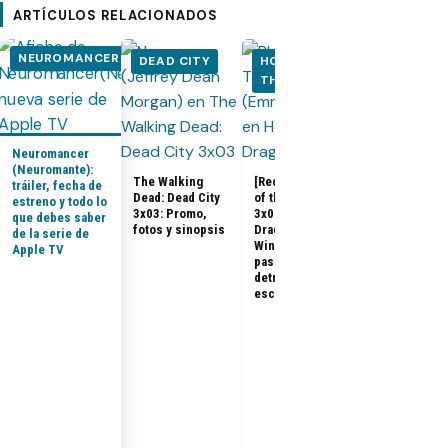
ARTÍCULOS RELACIONADOS
NEUROMANCER
DEAD CITY
HOUSE OF
HOUSE OF
THE DRAGON
THE DRA
Neuromancer
(Neuromante):
The Walking
[Recap] House
tráiler, fecha de
Dead: Dead City
of the Dragon
estreno y todo lo
House of the
3x03: Promo,
3x07 «The
que debes saber
Dragon 3x08:
fotos y sinopsis
Dragon in
de la serie de
Promo, tráile
Winter»: qué
Apple TV
sinopsis del
pasó, análisis y
final de la
detrás de
temporada 3
escena