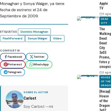
Monaghan y Sonya Walger, ya tiene
Apple
TV
fecha de estreno: el 24 de
5 ago
Septiembre de 2009.
DEAD
CITY
The
ETIQUETAS
Dominic Monaghan
Walking
FlashForward
Sonya Walger
Video
Dead:
Dead
City
COMPARTIR
3x03:
Facebook
Twitter
Promo,
fotos y
Pinterest
WhatsApp
sinopsi
Telegram
3 ago
HOUSE
OF THE
DRAG
[Recap]
SOBRE EL AUTOR
House
Carlost
of the
Dragon
Soy Carlost —mi
3x07