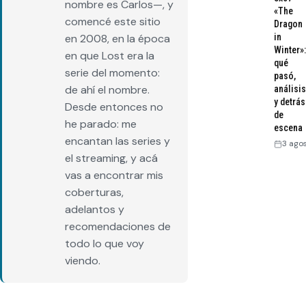
nombre es Carlos—, y
«The
comencé este sitio
Dragon
en 2008, en la época
in
Winter»:
en que Lost era la
qué
serie del momento:
pasó,
de ahí el nombre.
análisis
y detrás
Desde entonces no
de
he parado: me
escena
encantan las series y
3 ago
el streaming, y acá
vas a encontrar mis
coberturas,
adelantos y
recomendaciones de
todo lo que voy
viendo.