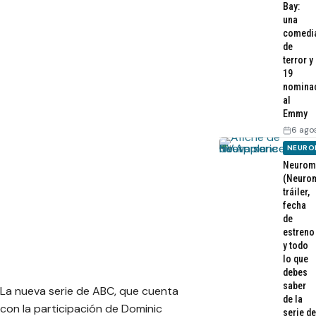
Bay:
una
comedi
de
terror y
19
nomina
al
Emmy
6 ago
NEURO
Neurom
(Neurom
tráiler,
fecha
de
estreno
y todo
lo que
debes
saber
La nueva serie de ABC, que cuenta
de la
con la participación de Dominic
serie de