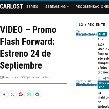
CARLOST
SERIES
STREAMING
RECOMENDACIONE
LO + RECIENTE
VIDEO – Promo
SILO
Series
Flash Forward:
Silo
3x07
«Radio»
Streaming
Estreno 24 de
Escena
adelant
Septiembre
sinopsi
Recomendaciones
y fotos
promoc
Videos
17 agosto, 2009
1 min de lectura
6 ago
WIDOW
BAY
Webisodios
La
maldici
de
Widow’s