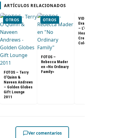
ARTÍCULOS RELACIONADOS
VIDEO –
VIDEO –
OTROS
OTROS
Evangeline Lilly
Entrevista a
– L’Oreal
Matthew Fo
Healthy Look
para Arsena
Creme Gloss
Color [HD]
FOTOS –
Rebecca Mader
en «No Ordinary
Family»
FOTOS – Terry
O’Quinn &
Naveen Andrews
– Golden Globes
Gift Lounge
2011
Ver comentarios