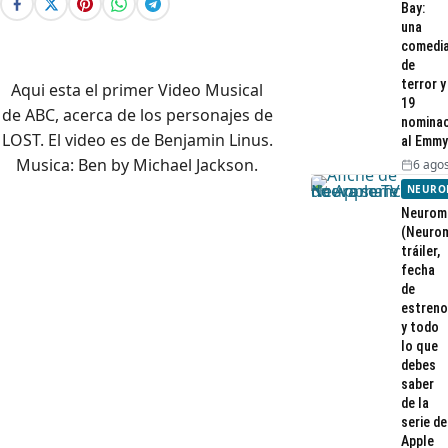
Bay:
una
comedi
de
terror y
Aqui esta el primer Video Musical
19
de ABC, acerca de los personajes de
nominac
LOST. El video es de Benjamin Linus.
al Emmy
Musica: Ben by Michael Jackson.
6 agos
NEURO
Neurom
(Neurom
tráiler,
fecha
de
estreno
y todo
lo que
debes
saber
de la
serie de
Apple