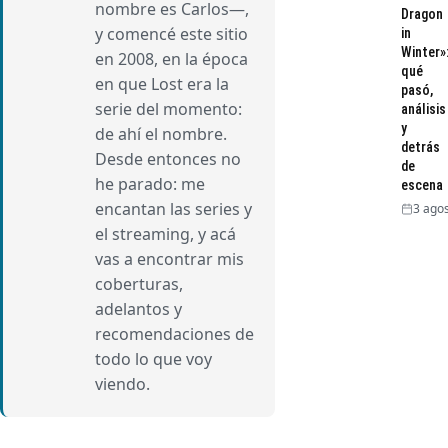
nombre es Carlos—,
Dragon
y comencé este sitio
in
Winter»
en 2008, en la época
qué
en que Lost era la
pasó,
serie del momento:
análisis
y
de ahí el nombre.
detrás
Desde entonces no
de
he parado: me
escena
encantan las series y
3 agos
el streaming, y acá
vas a encontrar mis
coberturas,
adelantos y
recomendaciones de
todo lo que voy
viendo.