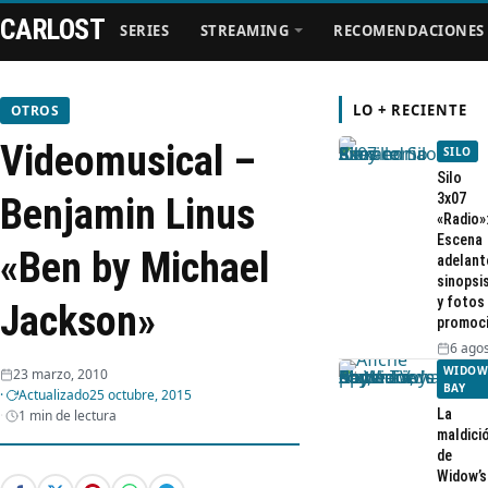
CARLOST
SERIES
STREAMING
RECOMENDACIONES
LO + RECIENTE
OTROS
Videomusical –
SILO
Series
Silo
3x07
Benjamin Linus
«Radio»
Streaming
Escena
«Ben by Michael
adelant
sinopsi
Recomendaciones
y fotos
Jackson»
promoc
Videos
6 agos
WIDOW
23 marzo, 2010
BAY
Actualizado
25 octubre, 2015
Webisodios
La
1 min de lectura
maldici
de
Widow’s