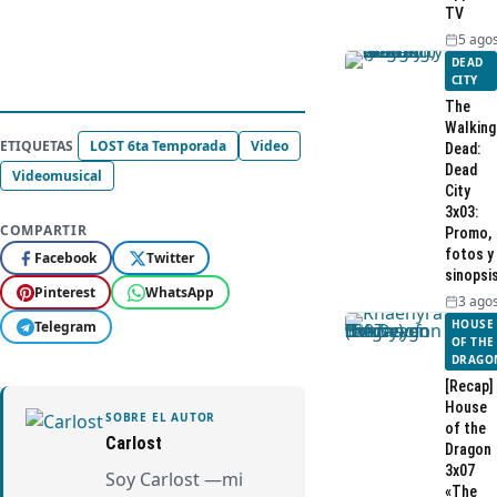
TV
5 agos
DEAD
CITY
The
Walking
ETIQUETAS
LOST 6ta Temporada
Video
Dead:
Dead
Videomusical
City
3x03:
COMPARTIR
Promo,
fotos y
Facebook
Twitter
sinopsi
Pinterest
WhatsApp
3 agos
HOUSE
Telegram
OF THE
DRAGO
[Recap]
House
SOBRE EL AUTOR
of the
Carlost
Dragon
3x07
Soy Carlost —mi
«The