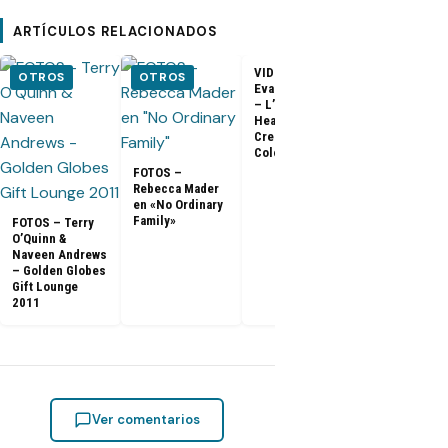
ARTÍCULOS RELACIONADOS
VIDEO –
VIDEO –
OTROS
OTROS
Evangeline Lilly
Entrevista a
– L’Oreal
Matthew Fox 
Healthy Look
ArsenalTV
Creme Gloss
Color [HD]
FOTOS –
Rebecca Mader
en «No Ordinary
Family»
FOTOS – Terry
O’Quinn &
Naveen Andrews
– Golden Globes
Gift Lounge
2011
Ver comentarios