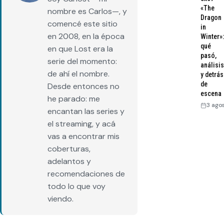
«The
nombre es Carlos—, y
Dragon
comencé este sitio
in
en 2008, en la época
Winter»:
qué
en que Lost era la
pasó,
serie del momento:
análisis
de ahí el nombre.
y detrás
de
Desde entonces no
escena
he parado: me
3 ago
encantan las series y
el streaming, y acá
vas a encontrar mis
coberturas,
adelantos y
recomendaciones de
todo lo que voy
viendo.