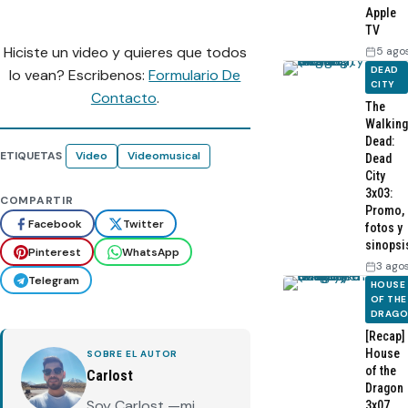
Apple
TV
Hiciste un video y quieres que todos
5 ago
DEAD
lo vean? Escribenos:
Formulario De
CITY
Contacto
.
The
Walking
Dead:
ETIQUETAS
Video
Videomusical
Dead
City
3x03:
COMPARTIR
Promo,
Facebook
Twitter
fotos y
sinopsi
Pinterest
WhatsApp
3 ago
Telegram
HOUSE
OF THE
DRAG
[Recap]
House
SOBRE EL AUTOR
of the
Carlost
Dragon
Soy Carlost —mi
3x07