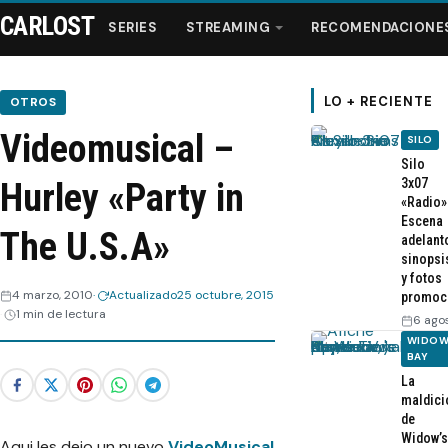
CARLOST
SERIES
STREAMING
RECOMENDACIONE
LO + RECIENTE
OTROS
Videomusical –
SILO
Series
Silo
3x07
Hurley «Party in
«Radio»
Streaming
Escena
The U.S.A»
adelant
sinopsi
Recomendaciones
y fotos
4 marzo, 2010
Actualizado
25 octubre, 2015
promoc
1 min de lectura
Videos
6 ago
WIDOW
BAY
Webisodios
La
maldici
de
Widow’s
Aqui les dejo un nuevo
VideoMusical