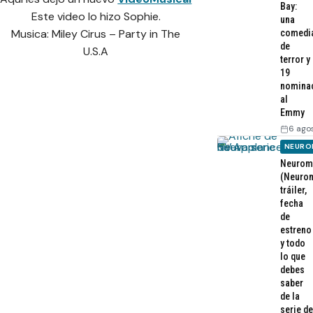
Bay:
Este video lo hizo Sophie.
una
Musica: Miley Cirus – Party in The
comedi
de
U.S.A
terror y
19
nomina
al
Emmy
6 ago
NEURO
Neurom
(Neurom
tráiler,
fecha
de
estreno
y todo
lo que
debes
saber
de la
serie de