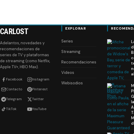
EXPLORAR
RECOMEND
CARLOST
Series
L
Adelantos, novedades y
d
recomendaciones de
Streaming
B
series de TV y plataformas
c
de streaming (como Netflix,
Recomendaciones
t
Apple TV+, HBO Max).
n
Videos
a
Facebook
Instagram
Webisodios
M
Contacto
Pinterest
P
G
Telegram
Twitter
l
A
TikTok
YouTube
T
M
d