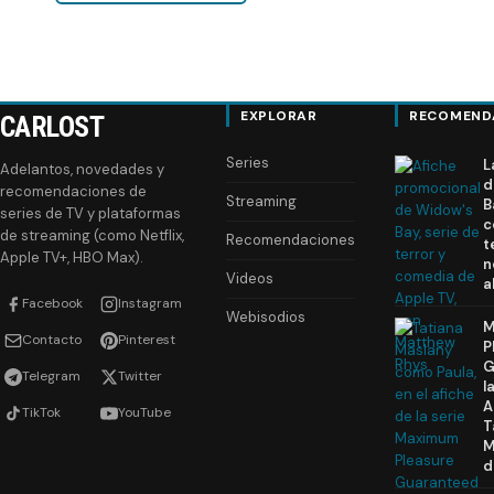
EXPLORAR
RECOMEND
CARLOST
Series
L
Adelantos, novedades y
d
recomendaciones de
Streaming
B
series de TV y plataformas
c
de streaming (como Netflix,
Recomendaciones
t
Apple TV+, HBO Max).
n
Videos
a
Facebook
Instagram
Webisodios
M
Contacto
Pinterest
P
G
Telegram
Twitter
l
A
TikTok
YouTube
T
M
d