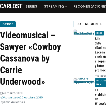
CARLOST
SERIES
STREAMING
RECOMENDACIONE
LO + RECIENTE
OTROS
Videomusical –
SILO
Series
Silo
3x07
Sawyer «Cowboy
«Radio»
Streaming
Escena
Cassanova by
adelant
sinopsi
Recomendaciones
y fotos
Carrie
promoc
Videos
6 ago
Underwood»
WIDOW
BAY
Webisodios
La
23 marzo, 2010
maldici
Actualizado
25 octubre, 2015
de
1 min de lectura
Widow’s