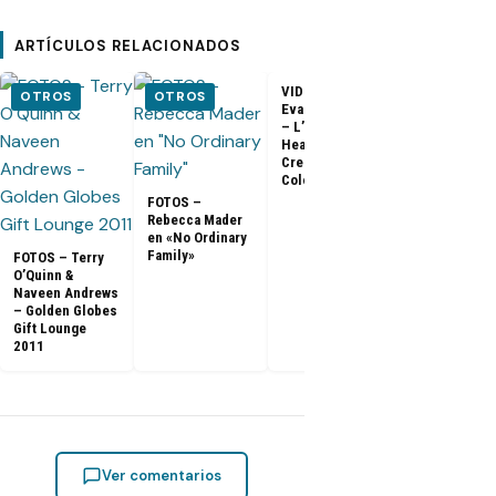
ARTÍCULOS RELACIONADOS
VIDEO –
VIDEO –
OTROS
OTROS
Evangeline Lilly
Entrevista a
– L’Oreal
Matthew Fox 
Healthy Look
ArsenalTV
Creme Gloss
Color [HD]
FOTOS –
Rebecca Mader
en «No Ordinary
Family»
FOTOS – Terry
O’Quinn &
Naveen Andrews
– Golden Globes
Gift Lounge
2011
Ver comentarios