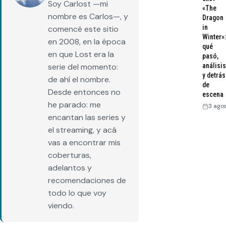
Soy Carlost —mi
«The
nombre es Carlos—, y
Dragon
in
comencé este sitio
Winter»:
en 2008, en la época
qué
en que Lost era la
pasó,
análisis
serie del momento:
y detrás
de ahí el nombre.
de
Desde entonces no
escena
he parado: me
3 ago
encantan las series y
el streaming, y acá
vas a encontrar mis
coberturas,
adelantos y
recomendaciones de
todo lo que voy
viendo.