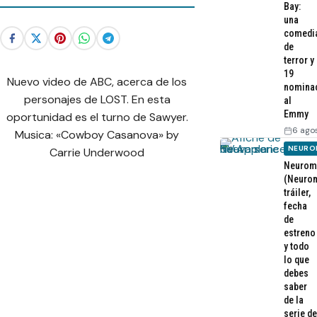
Bay:
una
comedi
de
terror y
19
Nuevo video de ABC, acerca de los
nomina
personajes de LOST. En esta
al
Emmy
oportunidad es el turno de Sawyer.
6 ago
Musica: «Cowboy Casanova» by
NEURO
Carrie Underwood
Neurom
(Neurom
tráiler,
fecha
de
estreno
y todo
lo que
debes
saber
de la
serie de