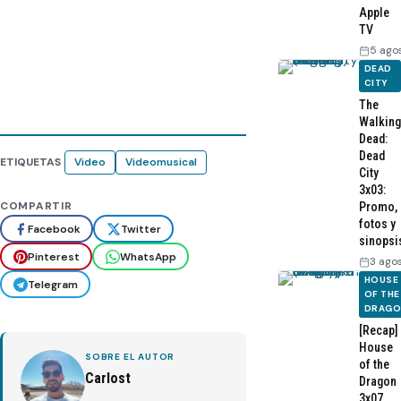
Apple
TV
5 ago
DEAD
CITY
The
Walking
Dead:
Dead
ETIQUETAS
Video
Videomusical
City
3x03:
COMPARTIR
Promo,
fotos y
Facebook
Twitter
sinopsi
Pinterest
WhatsApp
3 ago
HOUSE
Telegram
OF THE
DRAG
[Recap]
House
SOBRE EL AUTOR
of the
Carlost
Dragon
3x07