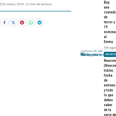
Bay:
12 enero, 2010
1 min de lectura
una
comedi
de
terror y
19
nomina
al
Emmy
6 ago
NEURO
Neurom
(Neurom
tráiler,
fecha
de
estreno
y todo
lo que
debes
saber
de la
serie de