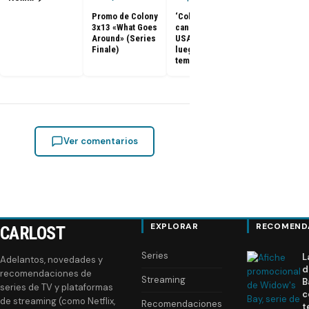
Promo de Colony
‘Colony’
3x13 «What Goes
cancelada por
Around» (Series
USA Network
Finale)
luego de 3
temporadas
Ver comentarios
EXPLORAR
RECOMEND
CARLOST
Series
L
Adelantos, novedades y
d
recomendaciones de
Streaming
B
series de TV y plataformas
c
de streaming (como Netflix,
Recomendaciones
t