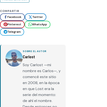
COMPARTIR
Facebook
Twitter
Pinterest
WhatsApp
Telegram
SOBRE EL AUTOR
Carlost
Soy Carlost —mi
nombre es Carlos—, y
comencé este sitio
en 2008, en la época
en que Lost era la
serie del momento:
de ahí el nombre.
Desde entonces no