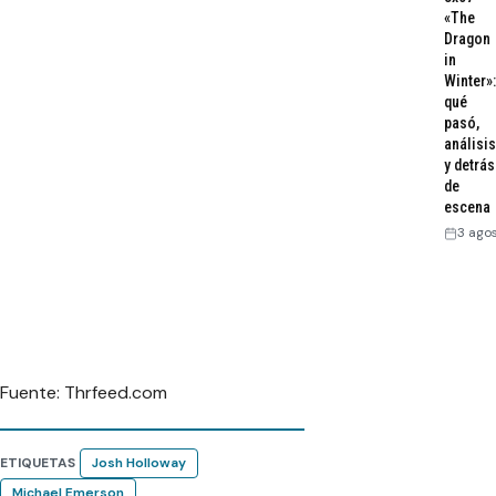
«The
Dragon
in
Winter»:
qué
pasó,
análisis
y detrás
de
escena
3 ago
Fuente: Thrfeed.com
ETIQUETAS
Josh Holloway
Michael Emerson