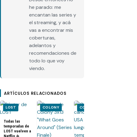
he parado: me
encantan las series y
el streaming, y acá
vas a encontrar mis
coberturas,
adelantos y
recomendaciones de
todo lo que voy
viendo.
ARTÍCULOS RELACIONADOS
LOST
COLONY
COLONY
COLONY
Colony 3x02
«Puzzle man
Todas las
Promo
temporadas de
subtitulada,
LOST vuelven a
fotos y sino
Netflix ✈️