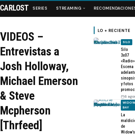
CARLOST
SERIES
STREAMING
RECOMENDACIONE
LO + RECIENTE
VIDEOS –
SILO
Series
Entrevistas a
Silo
3x07
«Radio»
Streaming
Josh Holloway,
Escena
adelant
Michael Emerson
sinopsi
Recomendaciones
y fotos
promoc
& Steve
Videos
6 ago
WIDOW
Mcpherson
BAY
Webisodios
La
maldici
[Thrfeed]
de
Widow’s