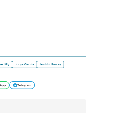
e Lilly
Jorge Garcia
Josh Holloway
App
Telegram