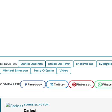
ETIQUETAS
Daniel Dae Kim
Emilie De Ravin
Entrevistas
Evangelin
Michael Emerson
Terry O'Quinn
Video
COMPARTIR
Facebook
Twitter
Pinterest
Whats
SOBRE EL AUTOR
Carlost