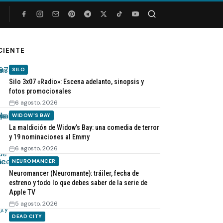
Buscar
CIENTE
SILO
Silo 3x07 «Radio»: Escena adelanto, sinopsis y
fotos promocionales
6 agosto, 2026
WIDOW'S BAY
La maldición de Widow’s Bay: una comedia de terror
y 19 nominaciones al Emmy
6 agosto, 2026
NEUROMANCER
Neuromancer (Neuromante): tráiler, fecha de
estreno y todo lo que debes saber de la serie de
Apple TV
5 agosto, 2026
DEAD CITY