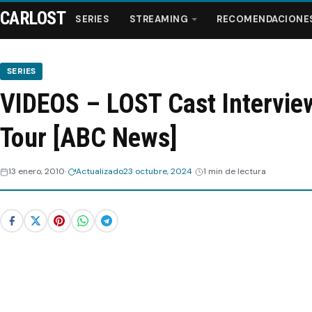
CARLOST
SERIES
STREAMING
RECOMENDACIONE
SERIES
VIDEOS – LOST Cast Intervie
Series
Tour [ABC News]
Streaming
13 enero, 2010
Actualizado
23 octubre, 2024
1 min de lectura
Recomendaciones
Videos
Webisodios