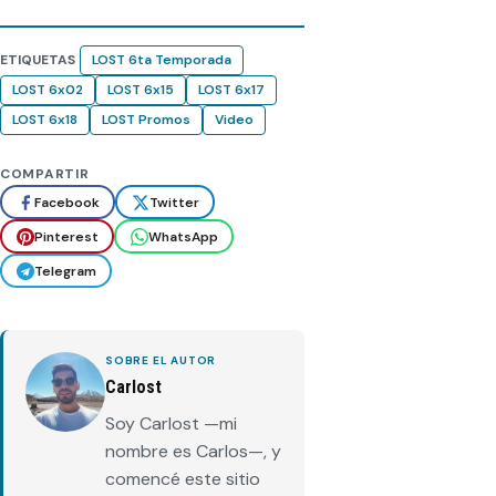
ETIQUETAS
LOST 6ta Temporada
LOST 6x02
LOST 6x15
LOST 6x17
LOST 6x18
LOST Promos
Video
COMPARTIR
Facebook
Twitter
Pinterest
WhatsApp
Telegram
SOBRE EL AUTOR
Carlost
Soy Carlost —mi
nombre es Carlos—, y
comencé este sitio