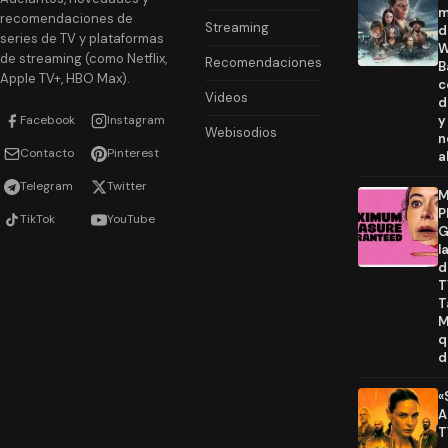
m
recomendaciones de
Streaming
d
series de TV y plataformas
W
de streaming (como Netflix,
Recomendaciones
B
Apple TV+, HBO Max).
c
Videos
d
Facebook
Instagram
y
Webisodios
n
Contacto
Pinterest
a
Telegram
Twitter
M
P
TikTok
YouTube
G
l
d
T
T
M
q
d
«
A
T