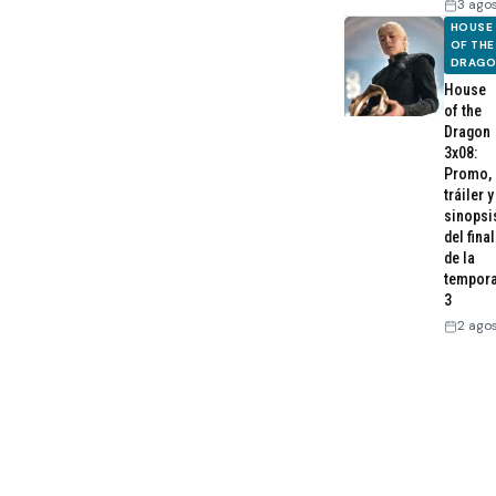
3 ago
HOUSE
OF THE
DRAG
House
of the
Dragon
3x08:
Promo,
tráiler y
sinopsi
del final
de la
tempor
3
2 ago