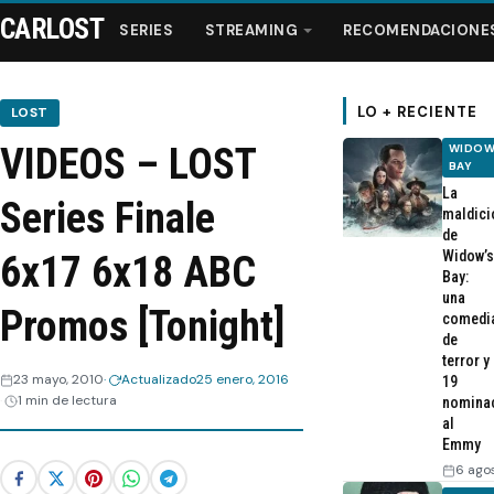
CARLOST
SERIES
STREAMING
RECOMENDACIONE
LO + RECIENTE
LOST
VIDEOS – LOST
WIDOW
Series
BAY
La
Series Finale
maldici
Streaming
de
Widow’s
6x17 6x18 ABC
Bay:
Recomendaciones
una
Promos [Tonight]
comedi
de
Videos
terror y
23 mayo, 2010
Actualizado
25 enero, 2016
19
1 min de lectura
nomina
Webisodios
al
Emmy
6 ago