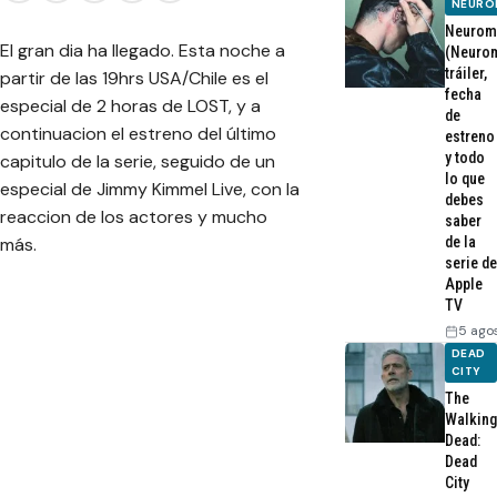
NEURO
Neurom
El gran dia ha llegado. Esta noche a
(Neurom
tráiler,
partir de las 19hrs USA/Chile es el
fecha
especial de 2 horas de LOST, y a
de
continuacion el estreno del último
estreno
y todo
capitulo de la serie, seguido de un
lo que
especial de Jimmy Kimmel Live, con la
debes
reaccion de los actores y mucho
saber
más.
de la
serie de
Apple
TV
5 ago
DEAD
CITY
The
Walking
Dead:
Dead
City