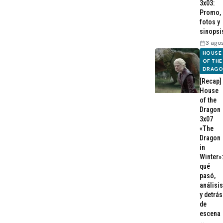
3x03:
Promo,
fotos y
sinopsi
3 ago
HOUSE
OF THE
DRAG
[Recap]
House
of the
Dragon
3x07
«The
Dragon
in
Winter»:
qué
pasó,
análisis
y detrás
de
escena