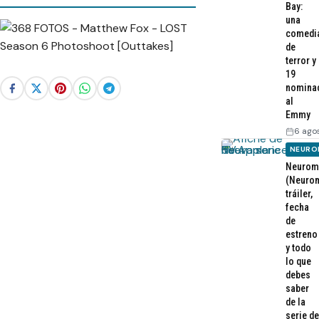
Bay:
una
comedi
de
terror y
19
nomina
al
Emmy
6 ago
NEURO
Neurom
(Neurom
tráiler,
fecha
de
estreno
y todo
lo que
debes
saber
de la
serie de