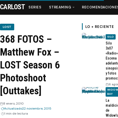
CARLOST
SERIES
STREAMING
RECOMENDACIONE
LO + RECIENTE
LOST
368 FOTOS –
SILO
Series
Silo
3x07
Matthew Fox –
«Radio»
Streaming
Escena
LOST Season 6
adelant
sinopsi
Recomendaciones
y fotos
Photoshoot
promoc
Videos
6 ago
[Outtakes]
WIDOW
BAY
Webisodios
La
8 enero, 2010
maldici
Actualizado
22 noviembre, 2015
de
1 min de lectura
Widow’s