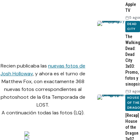
Apple
TV
5 ago
DEAD
CITY
The
Walking
Dead:
Dead
City
Recien publicaba las
nuevas fotos de
3x03:
Promo,
Josh Holloway
, y ahora es el turno de
fotos y
Matthew Fox, con exactamente 368
sinopsi
nuevas fotos correspondientes al
3 ago
photoshoot de la 6ta Temporada de
HOUSE
OF THE
LOST.
DRAG
A continuación todas las fotos (LQ).
[Recap]
House
of the
Dragon
3x07