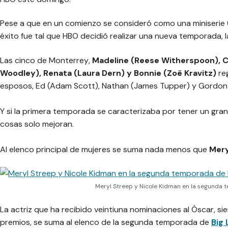
Pese a que en un comienzo se consideró como una miniserie 
éxito fue tal que HBO decidió realizar una nueva temporada, 
Las
cinco de Monterrey
,
Madeline (Reese Witherspoon), Ce
Woodley), Renata (Laura Dern) y Bonnie (Zoë Kravitz)
re
esposos, Ed (Adam Scott), Nathan (James Tupper) y Gordon (
Y si la primera temporada se caracterizaba por tener un gra
cosas solo mejoran.
Al elenco principal de mujeres se suma nada menos que
Mery
Meryl Streep y Nicole Kidman en la segunda t
La actriz que ha recibido veintiuna nominaciones al Óscar, s
premios, se suma al elenco de la segunda temporada de
Big 