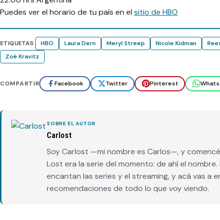
Puedes ver el horario de tu país en el
sitio de HBO
ETIQUETAS
HBO
Laura Dern
Meryl Streep
Nicole Kidman
Ree
Zoë Kravitz
COMPARTIR
Facebook
Twitter
Pinterest
Whats
SOBRE EL AUTOR
Carlost
Soy Carlost —mi nombre es Carlos—, y comencé 
Lost era la serie del momento: de ahí el nombr
encantan las series y el streaming, y acá vas a 
recomendaciones de todo lo que voy viendo.