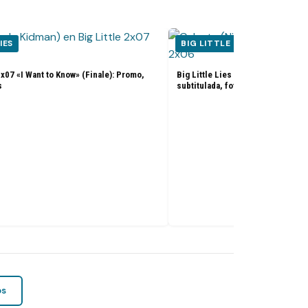
IES
BIG LITTLE LIES
2x07 «I Want to Know» (Finale): Promo,
Big Little Lies 2x06 «The Bad Mo
s
subtitulada, fotos y sinopsis
os