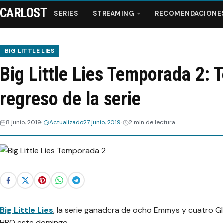
CARLOST
SERIES
STREAMING
RECOMENDACIONE
BIG LITTLE LIES
Big Little Lies Temporada 2: T
Series
regreso de la serie
Streaming
8 junio, 2019
Actualizado
27 junio, 2019
2 min de lectura
Recomendaciones
Videos
Webisodios
Big Little Lies
, la serie ganadora de ocho Emmys y cuatro 
HBO este domingo.