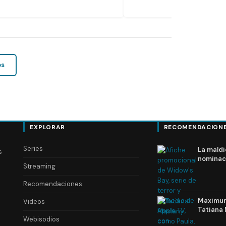
os
EXPLORAR
RECOMENDACION
Series
La maldi
s
nominac
Streaming
Recomendaciones
Maximum 
Videos
Tatiana 
Webisodios