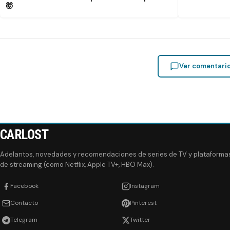
🤯
Ver comentari
CARLOST
Adelantos, novedades y recomendaciones de series de TV y plataforma
de streaming (como Netflix, Apple TV+, HBO Max).
Facebook
Instagram
Contacto
Pinterest
Telegram
Twitter