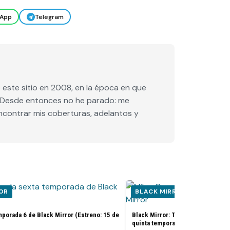
App
Telegram
este sitio en 2008, en la época en que
e. Desde entonces no he parado: me
encontrar mis coberturas, adelantos y
OR
BLACK MIRROR
emporada 6 de Black Mirror (Estreno: 15 de
Black Mirror: Tráiler y sinopsis d
quinta temporada