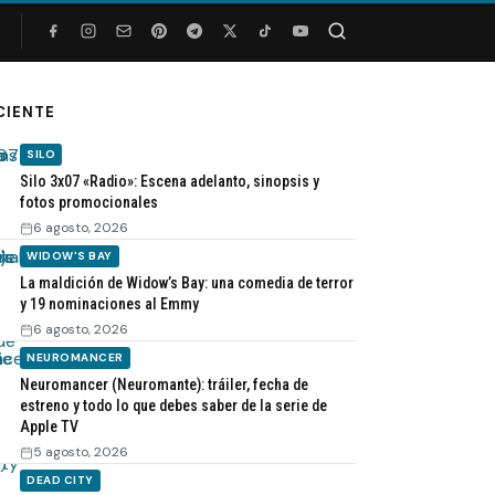
Buscar
CIENTE
SILO
Silo 3x07 «Radio»: Escena adelanto, sinopsis y
fotos promocionales
6 agosto, 2026
WIDOW'S BAY
La maldición de Widow’s Bay: una comedia de terror
y 19 nominaciones al Emmy
6 agosto, 2026
NEUROMANCER
Neuromancer (Neuromante): tráiler, fecha de
estreno y todo lo que debes saber de la serie de
Apple TV
5 agosto, 2026
DEAD CITY