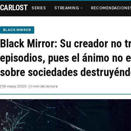
CARLOST
SERIES
STREAMING
RECOMENDACIONE
BLACK MIRROR
Black Mirror: Su creador no 
Series
episodios, pues el ánimo no e
Streaming
sobre sociedades destruyén
Recomendaciones
8 mayo, 2020
1 min de lectura
Videos
Webisodios