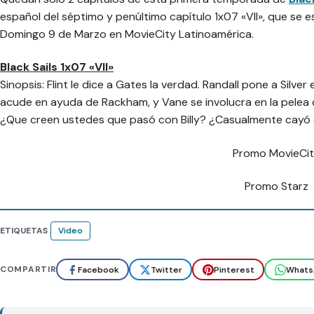
español del séptimo y penúltimo capítulo 1x07 «VII», que se e
Domingo 9 de Marzo en MovieCity Latinoamérica.
Black Sails 1x07 «VII»
Sinopsis: Flint le dice a Gates la verdad. Randall pone a Silve
acude en ayuda de Rackham, y Vane se involucra en la pelea d
¿Que creen ustedes que pasó con Billy? ¿Casualmente cayó d
Promo MovieCi
Promo Starz
ETIQUETAS
Video
COMPARTIR
Facebook
Twitter
Pinterest
Whats