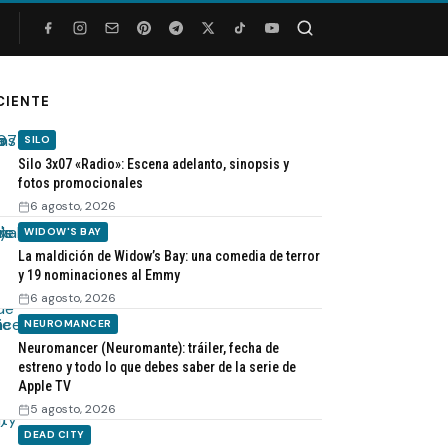
Buscar
CIENTE
SILO
Silo 3x07 «Radio»: Escena adelanto, sinopsis y
fotos promocionales
6 agosto, 2026
WIDOW'S BAY
La maldición de Widow’s Bay: una comedia de terror
y 19 nominaciones al Emmy
6 agosto, 2026
NEUROMANCER
Neuromancer (Neuromante): tráiler, fecha de
estreno y todo lo que debes saber de la serie de
Apple TV
5 agosto, 2026
DEAD CITY