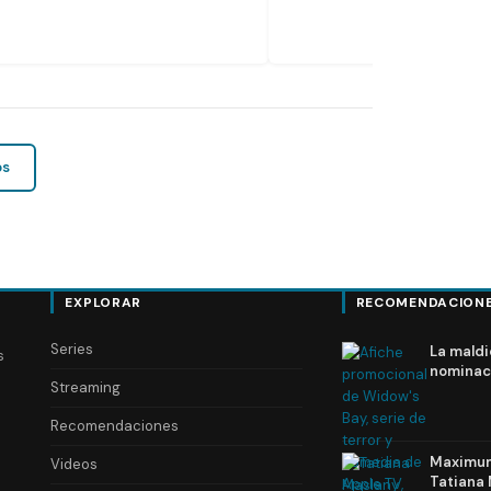
os
EXPLORAR
RECOMENDACION
Series
La maldi
s
nominac
Streaming
Recomendaciones
Maximum 
Videos
Tatiana 