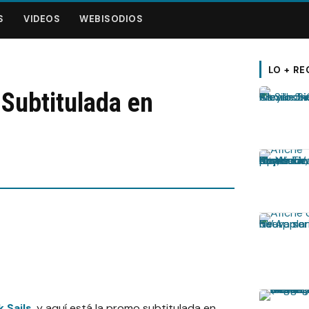
S
VIDEOS
WEBISODIOS
LO + RE
 Subtitulada en
k Sails
, y aquí está la promo subtitulada en