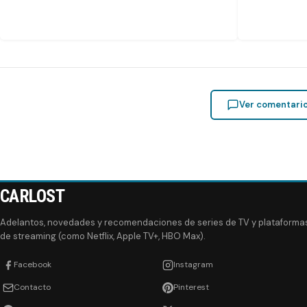
Ver comentari
CARLOST
Adelantos, novedades y recomendaciones de series de TV y plataforma
de streaming (como Netflix, Apple TV+, HBO Max).
Facebook
Instagram
Contacto
Pinterest