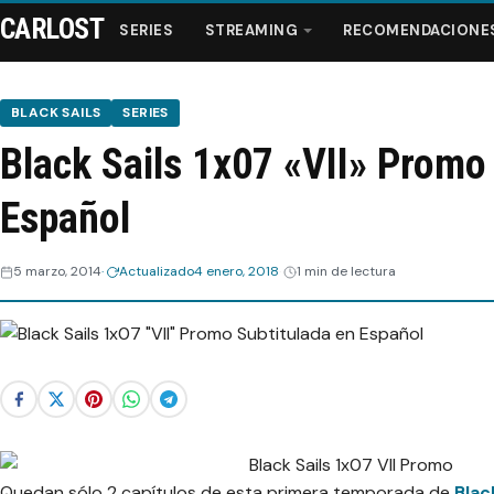
CARLOST
SERIES
STREAMING
RECOMENDACIONE
BLACK SAILS
SERIES
Black Sails 1x07 «VII» Promo
Series
Español
Streaming
5 marzo, 2014
Actualizado
4 enero, 2018
1 min de lectura
Recomendaciones
Videos
Webisodios
Quedan sólo 2 capítulos de esta primera temporada de
Blac