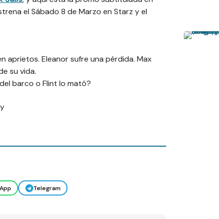
strena el Sábado 8 de Marzo en Starz y el
r en aprietos. Eleanor sufre una pérdida. Max
e su vida.
el barco o Flint lo mató?
ty
App
Telegram