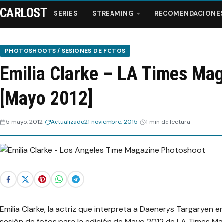
CARLOST
SERIES
STREAMING
RECOMENDACIONE
PHOTOSHOOTS / SESIONES DE FOTOS
Emilia Clarke – LA Times Ma
Series
[Mayo 2012]
Streaming
5 mayo, 2012
Actualizado
21 noviembre, 2015
1 min de lectura
Recomendaciones
Videos
Webisodios
Emilia Clarke, la actriz que interpreta a Daenerys Targaryen
sesión de fotos para la edición de Mayo 2012 de LA Times Ma