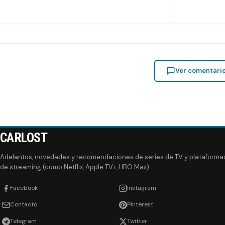
Ver comentari
CARLOST
Adelantos, novedades y recomendaciones de series de TV y plataforma
de streaming (como Netflix, Apple TV+, HBO Max).
Facebook
Instagram
Contacto
Pinterest
Telegram
Twitter