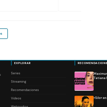
os
EXPLORAR
RECOMENDACION
Series
Maximum 
s
Tatiana 
Streaming
Recomendaciones
«Silo» e
Videos
Webisodios