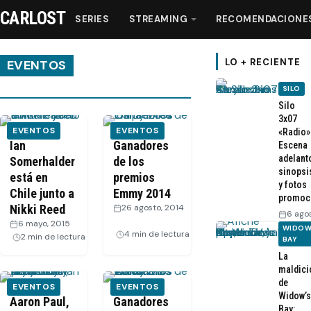
CARLOST
SERIES
STREAMING
RECOMENDACIONE
LO + RECIENTE
EVENTOS
SILO
Series
Silo
3x07
EVENTOS
EVENTOS
«Radio»
Streaming
Ian
Ganadores
Escena
adelant
Somerhalder
de los
sinopsi
está en
premios
Recomendaciones
y fotos
Chile junto a
Emmy 2014
promoc
Nikki Reed
26 agosto, 2014
6 ago
Videos
·
6 mayo, 2015
·
WIDOW
4 min de lectura
2 min de lectura
BAY
La
Webisodios
maldici
de
EVENTOS
EVENTOS
Widow’s
Aaron Paul,
Ganadores
Bay: