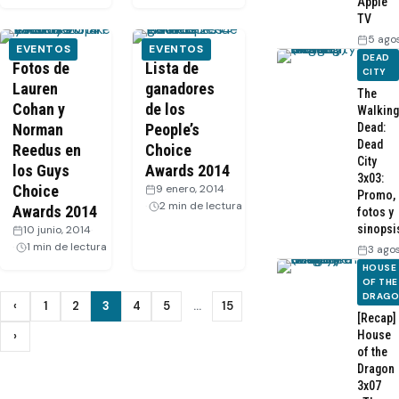
Apple
TV
5 ago
EVENTOS
EVENTOS
DEAD
Fotos de
Lista de
CITY
Lauren
ganadores
The
Cohan y
de los
Walking
Norman
People’s
Dead:
Dead
Reedus en
Choice
City
los Guys
Awards 2014
3x03:
Choice
9 enero, 2014
·
Promo,
2 min de lectura
Awards 2014
fotos y
sinopsi
10 junio, 2014
·
1 min de lectura
3 ago
HOUSE
OF THE
DRAG
Paginación
‹
1
2
3
4
5
…
15
Anterior
[Recap]
de
House
›
Siguiente
of the
entradas
Dragon
3x07