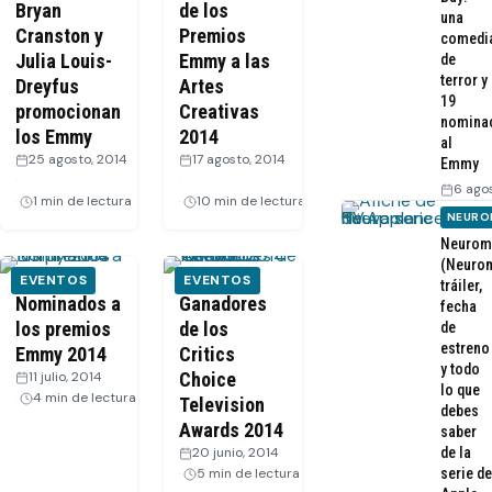
Bryan
de los
una
Cranston y
Premios
comedi
Julia Louis-
Emmy a las
de
terror y
Dreyfus
Artes
19
promocionan
Creativas
nomina
los Emmy
2014
al
25 agosto, 2014
17 agosto, 2014
Emmy
·
·
6 ago
1 min de lectura
10 min de lectura
NEURO
Neurom
(Neurom
EVENTOS
EVENTOS
tráiler,
Nominados a
Ganadores
fecha
los premios
de los
de
estreno
Emmy 2014
Critics
y todo
11 julio, 2014
·
Choice
lo que
4 min de lectura
Television
debes
Awards 2014
saber
20 junio, 2014
·
de la
5 min de lectura
serie de