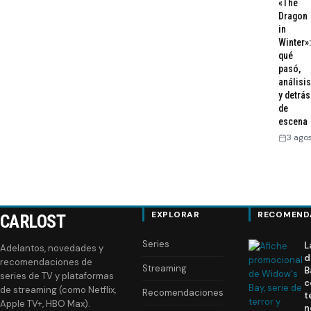
«The
Dragon
in
Winter»:
qué
pasó,
análisis
y detrás
de
escena
3 ago
EXPLORAR
RECOMEND
CARLOST
Series
L
Adelantos, novedades y
d
recomendaciones de
Streaming
B
series de TV y plataformas
c
de streaming (como Netflix,
Recomendaciones
t
Apple TV+, HBO Max).
n