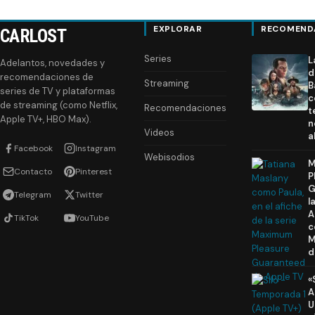
EXPLORAR
RECOMEND
CARLOST
Series
L
Adelantos, novedades y
d
recomendaciones de
Streaming
B
series de TV y plataformas
c
de streaming (como Netflix,
Recomendaciones
t
Apple TV+, HBO Max).
n
Videos
a
Facebook
Instagram
Webisodios
M
Contacto
Pinterest
P
G
Telegram
Twitter
l
A
TikTok
YouTube
c
M
d
«
A
U