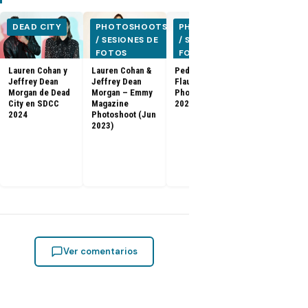
DEAD CITY
PHOTOSHOOTS
PHOTOSHOOTS
PHOTOSH
/ SESIONES DE
/ SESIONES DE
/ SESIONE
FOTOS
FOTOS
FOTOS
Lauren Cohan y
Lauren Cohan &
Pedro Pascal –
[FOTOS] Gam
Jeffrey Dean
Jeffrey Dean
Flaunt Magazine
Thrones: El f
Morgan de Dead
Morgan – Emmy
Photoshoot (Feb
de la serie e
City en SDCC
Magazine
2023)
especial de
2024
Photoshoot (Jun
(2019)
2023)
Ver comentarios