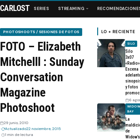
CARLOST
SERIES
STREAMING
RECOMENDACIONE
LO + RECIENTE
PHOTOSHOOTS / SESIONES DE FOTOS
FOTO – Elizabeth
SILO
Series
Silo
3x07
Mitchelll : Sunday
«Radio»
Streaming
Escena
Conversation
adelant
sinopsi
Recomendaciones
y fotos
Magazine
promoc
Videos
6 ago
Photoshoot
WIDOW
BAY
Webisodios
La
29 junio, 2010
maldici
Actualizado
22 noviembre, 2015
de
1 min de lectura
Widow’s