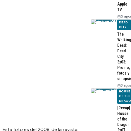
Apple
TV
5 ago
DEAD
CITY
The
Walking
Dead:
Dead
City
3x03:
Promo,
fotos y
sinopsi
3 ago
HOUSE
OF THE
DRAG
[Recap]
House
of the
Dragon
Esta foto es del 2008, de la revista
3x07