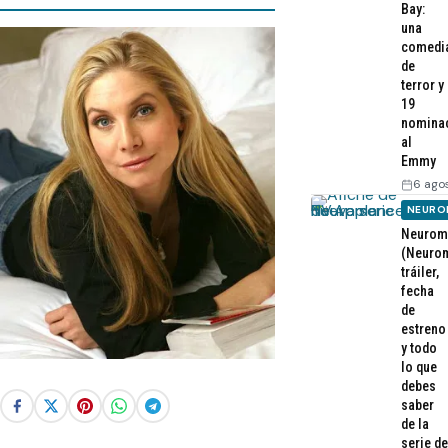
Bay:
una
comedi
de
terror y
19
nomina
al
Emmy
6 ago
NEURO
Neurom
(Neurom
tráiler,
fecha
de
estreno
y todo
lo que
debes
saber
de la
serie de