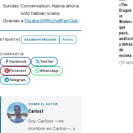
«The
Sunday Conversation. Hasta ahora
Dragon
solo habian scans.
in
Gracias a
ElizabethMitchellFanClub
Winter»:
qué
pasó,
análisis
ETIQUETAS
Elizabeth Mitchell
Fotos
y detrás
de
COMPARTIR
escena
Facebook
Twitter
3 ago
Pinterest
WhatsApp
Telegram
SOBRE EL AUTOR
Carlost
Soy Carlost —mi
nombre es Carlos—, y