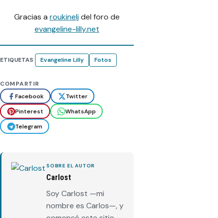
Gracias a
roukinelj
del foro de
evangeline-lilly.net
ETIQUETAS
Evangeline Lilly
Fotos
COMPARTIR
Facebook
Twitter
Pinterest
WhatsApp
Telegram
SOBRE EL AUTOR
Carlost
Soy Carlost —mi
nombre es Carlos—, y
comencé este sitio