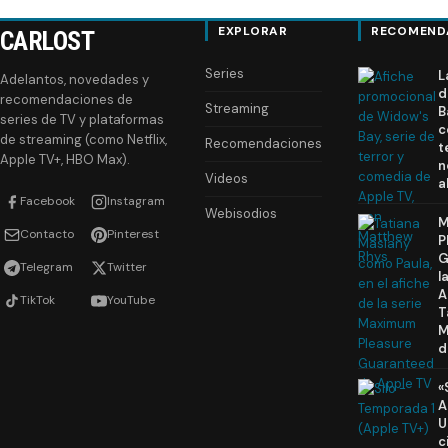
EXPLORAR
RECOMEND
CARLOST
Series
L
Adelantos, novedades y
d
recomendaciones de
Streaming
B
series de TV y plataformas
c
de streaming (como Netflix,
Recomendaciones
t
Apple TV+, HBO Max).
n
Videos
a
Facebook
Instagram
Webisodios
M
Contacto
Pinterest
P
G
Telegram
Twitter
l
A
TikTok
YouTube
T
M
d
«
A
U
c