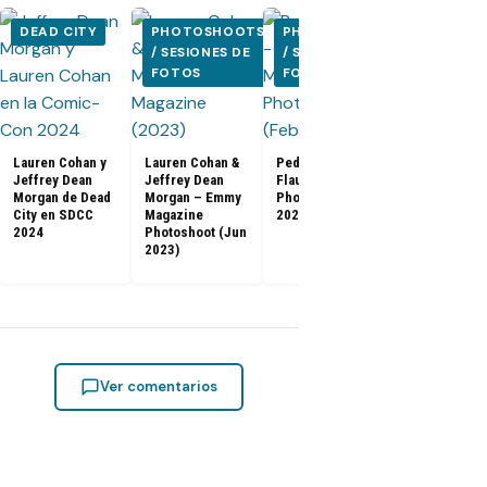
DEAD CITY
PHOTOSHOOTS
PHOTOSHOOTS
PHOTOSH
/ SESIONES DE
/ SESIONES DE
/ SESIONE
FOTOS
FOTOS
FOTOS
Lauren Cohan y
Lauren Cohan &
Pedro Pascal –
Jeffrey Dean
Jeffrey Dean
Flaunt Magazine
[FOTOS] Gam
Morgan de Dead
Morgan – Emmy
Photoshoot (Feb
Thrones: El f
City en SDCC
Magazine
2023)
de la serie e
2024
Photoshoot (Jun
especial de
2023)
(2019)
Ver comentarios