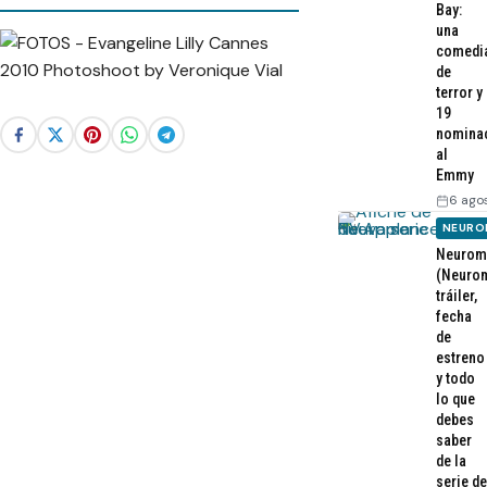
Bay:
una
comedi
de
terror y
19
nomina
al
Emmy
6 ago
NEURO
Neurom
(Neurom
tráiler,
fecha
de
estreno
y todo
lo que
debes
saber
de la
serie de