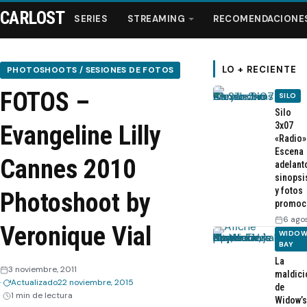
CARLOST
SERIES
STREAMING
RECOMENDACIONE
LO + RECIENTE
PHOTOSHOOTS / SESIONES DE FOTOS
FOTOS –
SILO
Series
Silo
3x07
Evangeline Lilly
«Radio»
Streaming
Escena
Cannes 2010
adelant
sinopsi
Recomendaciones
y fotos
Photoshoot by
promoc
Videos
6 ago
Veronique Vial
WIDOW
BAY
Webisodios
La
3 noviembre, 2011
maldici
Actualizado
22 noviembre, 2015
de
1 min de lectura
Widow’s