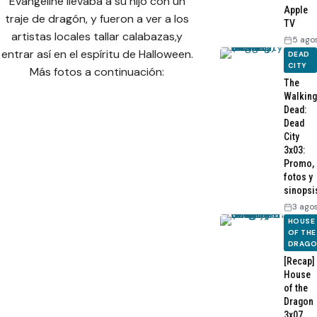
Evangeline llevaba a su hijo con un
Apple
traje de dragón, y fueron a ver a los
TV
artistas locales tallar calabazas,y
5 ago
entrar así en el espíritu de Halloween.
DEAD
CITY
Más fotos a continuación:
The
Walking
Dead:
Dead
City
3x03:
Promo,
fotos y
sinopsi
3 ago
HOUSE
OF THE
DRAG
[Recap]
House
of the
Dragon
3x07