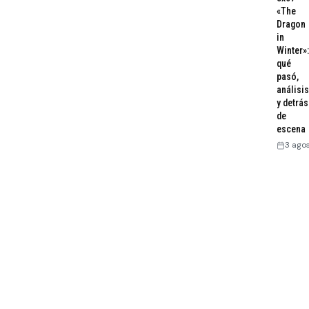
«The
Dragon
in
Winter»:
qué
pasó,
análisis
y detrás
de
escena
3 ago