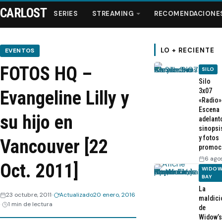
CARLOST
SERIES
STREAMING
RECOMENDACIONE
LO + RECIENTE
EVENTOS
FOTOS HQ –
SILO
Series
Silo
3x07
Evangeline Lilly y
«Radio»
Streaming
Escena
su hijo en
adelant
sinopsi
Recomendaciones
y fotos
Vancouver [22
promoc
Videos
6 ago
Oct. 2011]
WIDOW
BAY
Webisodios
La
23 octubre, 2011
Actualizado
20 enero, 2016
maldici
1 min de lectura
de
Widow’s