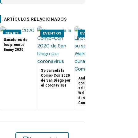
ARTÍCULOS RELACIONADOS
SERIES
EVENTOS
EVENTOS
EVENTOS
Ganadores de
los premios
Emmy 2020
Se cancela la
Comic-Con 2020
Andrew Lincoln
Kit Harington
de San Diego por
confirma su
Rose Leslie 
el coronavirus
salida de The
Game of
Walking Dead
Thrones, se
durante la
casaron en u
Comic-Con
castillo