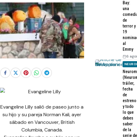
Bay:
una
comedi
de
terror y
19
nomina
al
Emmy
6 ago
NEURO
Neurom
(Neurom
tráiler,
fecha
de
estreno
Evangeline Lilly salió de paseo junto a
y todo
lo que
su hijo y su pareja Norman Kali, ayer
debes
sábado en Vancouver, British
saber
Columbia, Canada.
de la
serie de