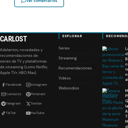
Ver comentarios
EXPLORAR
RECOMEND
CARLOST
Series
L
Adelantos, novedades y
d
recomendaciones de
Streaming
B
series de TV y plataformas
c
de streaming (como Netflix,
Recomendaciones
t
Apple TV+, HBO Max).
n
Videos
a
Facebook
Instagram
Webisodios
M
Contacto
Pinterest
P
G
Telegram
Twitter
l
A
TikTok
YouTube
T
M
d