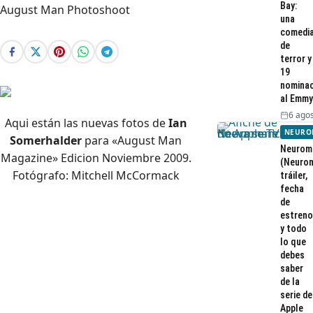
Bay:
una
comedi
de
terror y
19
nominac
al Emmy
6 agos
Aqui están las nuevas fotos de
Ian
NEURO
Somerhalder
para «August Man
Neurom
Magazine» Edicion Noviembre 2009.
(Neurom
Fotógrafo: Mitchell McCormack
tráiler,
fecha
de
estreno
y todo
lo que
debes
saber
de la
serie de
Apple