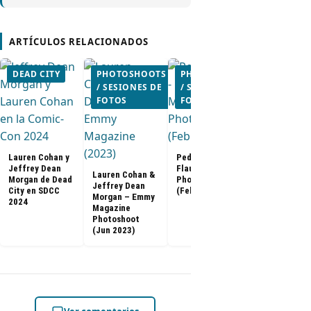
ARTÍCULOS RELACIONADOS
DEAD CITY
PHOTOSHOOTS
PHOTOSHOOTS
PHOTOSH
/ SESIONES DE
/ SESIONES DE
/ SESIONE
FOTOS
FOTOS
FOTOS
Lauren Cohan y
Pedro Pascal –
Jeffrey Dean
Flaunt Magazine
Lauren Cohan &
[FOTOS] Gam
Morgan de Dead
Photoshoot
Jeffrey Dean
Thrones: El f
City en SDCC
(Feb 2023)
Morgan – Emmy
de la serie e
2024
Magazine
especial de 
Photoshoot
(2019)
(Jun 2023)