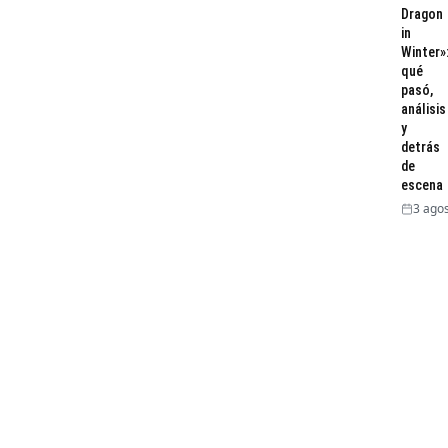
Dragon
in
Winter»
qué
pasó,
análisis
y
detrás
de
escena
3 agos