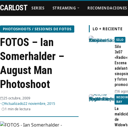
CARLOST
SERIES
STREAMING
RECOMENDACIONES
LO + RECIENTE
PHOTOSHOOTS / SESIONES DE FOTOS
FOTOS – Ian
SILO
Series
Silo
3x07
Somerhalder –
«Radio»
Streaming
Escena
August Man
adelant
sinopsi
Recomendaciones
y fotos
Photoshoot
promoc
Videos
6 agos
WIDOW
25 octubre, 2009
BAY
Actualizado
22 noviembre, 2015
Webisodios
La
1 min de lectura
maldici
de
Widow’s