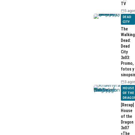
TV
5 agos
DEAD
CITY
The
Walking
Dead:
Dead
City
3x03:
Promo,
fotos y
sinopsi
3 agos
HOUSE
OF THE
DRAGO
[Recap]
House
of the
Dragon
3x07
«The