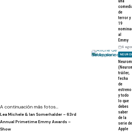
una
comedi
de
terror y
19
nomina
al
Emmy
6 ago
NEURO
Neurom
(Neurom
tráiler,
fecha
de
estreno
y todo
lo que
A continuación más fotos…
debes
saber
Lea Michele & Ian Somerhalder – 63rd
de la
Annual Primetime Emmy Awards –
serie de
Apple
Show