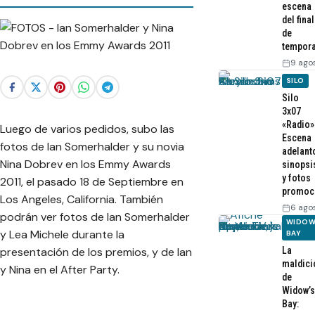
escena
del final
de
tempor
9 ago
SILO
Silo
3x07
«Radio»
Luego de varios pedidos, subo las
Escena
fotos de Ian Somerhalder y su novia
adelant
Nina Dobrev en los Emmy Awards
sinopsi
y fotos
2011, el pasado 18 de Septiembre en
promoc
Los Angeles, California. También
6 ago
podrán ver fotos de Ian Somerhalder
WIDOW
y Lea Michele durante la
BAY
presentación de los premios, y de Ian
La
maldici
y Nina en el After Party.
de
Widow’s
Bay: