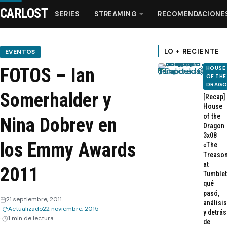
CARLOST
SERIES
STREAMING
RECOMENDACIONE
LO + RECIENTE
EVENTOS
FOTOS – Ian
HOUSE
Series
OF THE
DRAG
Somerhalder y
[Recap]
Streaming
House
of the
Nina Dobrev en
Dragon
Recomendaciones
3x08
los Emmy Awards
«The
Treaso
Videos
at
2011
Tumblet
qué
Webisodios
pasó,
21 septiembre, 2011
análisis
Actualizado
22 noviembre, 2015
y detrás
1 min de lectura
de