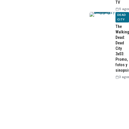
TV
5 ago
DEAD
CITY
The
Walking
Dead:
Dead
City
3x03:
Promo,
fotos y
sinopsi
3 ago