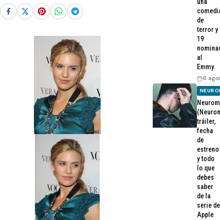
una
comedi
de
terror y
19
nomina
al
Emmy
6 ago
NEURO
Neurom
(Neurom
tráiler,
fecha
de
estreno
y todo
lo que
debes
saber
de la
serie de
Apple