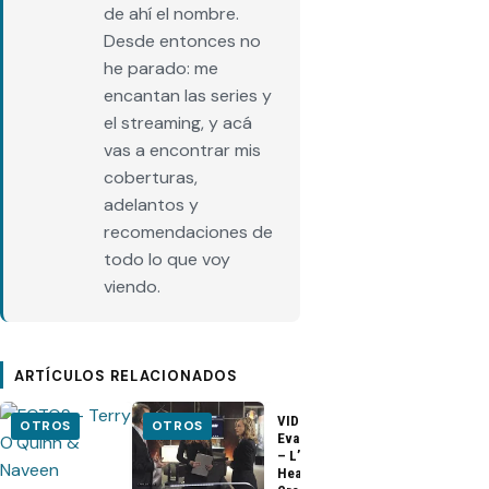
de ahí el nombre.
Desde entonces no
he parado: me
encantan las series y
el streaming, y acá
vas a encontrar mis
coberturas,
adelantos y
recomendaciones de
todo lo que voy
viendo.
ARTÍCULOS RELACIONADOS
VIDEO –
VIDEO –
OTROS
OTROS
Evangeline Lilly
Entrevista a
– L’Oreal
Matthew Fox 
Healthy Look
ArsenalTV