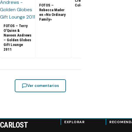
Creme Gloss
Color [HD]
FOTOS –
Rebecca Mader
en «No Ordinary
Family»
FOTOS – Terry
O’Quinn &
Naveen Andrews
– Golden Globes
Gift Lounge
2011
Ver comentarios
EXPLORAR
RECOMEND
CARLOST