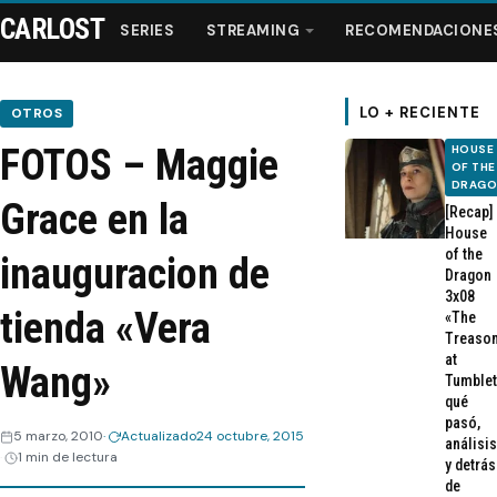
CARLOST
SERIES
STREAMING
RECOMENDACIONE
LO + RECIENTE
OTROS
FOTOS – Maggie
HOUSE
Series
OF THE
DRAG
Grace en la
[Recap]
Streaming
House
of the
inauguracion de
Dragon
Recomendaciones
3x08
tienda «Vera
«The
Treaso
Videos
at
Wang»
Tumblet
qué
Webisodios
pasó,
5 marzo, 2010
Actualizado
24 octubre, 2015
análisis
1 min de lectura
y detrás
de