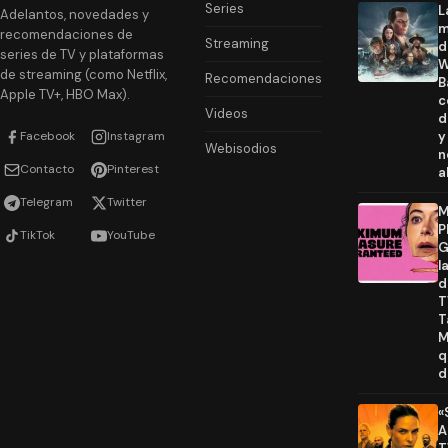
Series
L
Adelantos, novedades y
m
recomendaciones de
Streaming
d
series de TV y plataformas
W
de streaming (como Netflix,
Recomendaciones
B
Apple TV+, HBO Max).
c
Videos
d
Facebook
Instagram
y
Webisodios
n
Contacto
Pinterest
a
Telegram
Twitter
M
P
TikTok
YouTube
G
l
d
T
T
M
q
d
«
A