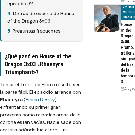
3 ago
episodio 3?
HOUSE
OF THE
Detrás de escena de House
DRAG
of the Dragon 3x03
House
of the
Preguntas frecuentes
Dragon
3x08:
Promo,
tráiler y
¿Qué pasó en House of the
sinopsi
Dragon 3x03 «Rhaenyra
del final
de la
Triumphant»?
tempor
3
Tomar el Trono de Hierro resultó ser
2 ago
la parte fácil. El episodio arranca con
Rhaenyra
(
Emma D’Arcy
)
enfrentando su primer gran
problema como reina: las arcas de la
corona están vacías. Nadie sabe con
certeza adónde fue el oro —ni