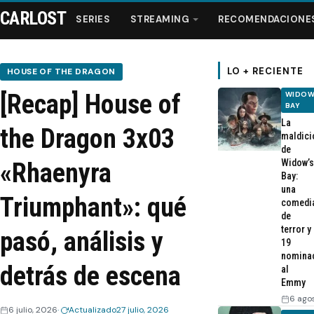
CARLOST
SERIES
STREAMING
RECOMENDACIONE
LO + RECIENTE
HOUSE OF THE DRAGON
[Recap] House of
WIDOW
Series
BAY
La
the Dragon 3x03
maldici
Streaming
de
Widow’s
«Rhaenyra
Bay:
Recomendaciones
una
Triumphant»: qué
comedi
de
Videos
terror y
pasó, análisis y
19
nomina
Webisodios
detrás de escena
al
Emmy
6 ago
6 julio, 2026
Actualizado
27 julio, 2026