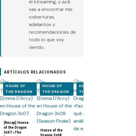
el streaming, y acá
vas a encontrar mis
coberturas,
adelantos y
recomendaciones de
todo lo que voy
viendo.
ARTÍCULOS RELACIONADOS
HOUSE OF
HOUSE OF
HOUSE OF
HOUSE OF
THE DRAGON
THE DRAGON
THE DRAGON
THE DRA
House of the
Dragon 3x07:
Promo, fotos
sinopsis del
[Recap] House
penúltimo
of the Dragon
episodio de 
House of the
3x07 «The
temporada 3
Dragon 3x08: