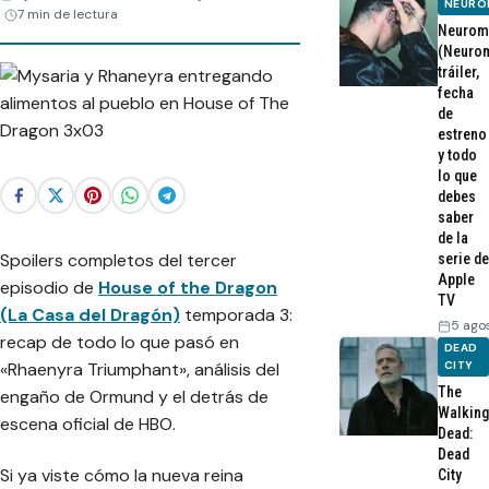
NEURO
7 min de lectura
Neurom
(Neurom
tráiler,
fecha
de
estreno
y todo
lo que
debes
saber
de la
Spoilers completos del tercer
serie de
Apple
episodio de
House of the Dragon
TV
(La Casa del Dragón)
temporada 3:
5 ago
recap de todo lo que pasó en
DEAD
«Rhaenyra Triumphant», análisis del
CITY
The
engaño de Ormund y el detrás de
Walking
escena oficial de HBO.
Dead:
Dead
Si ya viste cómo la nueva reina
City