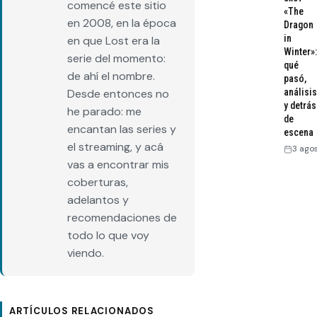
comencé este sitio
«The
en 2008, en la época
Dragon
in
en que Lost era la
Winter»:
serie del momento:
qué
de ahí el nombre.
pasó,
análisis
Desde entonces no
y detrás
he parado: me
de
encantan las series y
escena
el streaming, y acá
3 ago
vas a encontrar mis
coberturas,
adelantos y
recomendaciones de
todo lo que voy
viendo.
ARTÍCULOS RELACIONADOS