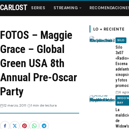
CARLOST
SERIES
STREAMING
RECOMENDACIONE
LO + RECIENTE
FOTOS – Maggie
SILO
Series
Grace – Global
Silo
3x07
«Radio»
Streaming
Green USA 8th
Escena
adelant
Annual Pre-Oscar
sinopsi
Recomendaciones
y fotos
promoc
Party
Videos
6 ago
WIDOW
BAY
12 marzo, 2011
1 min de lectura
Webisodios
La
maldici
de
Widow’s