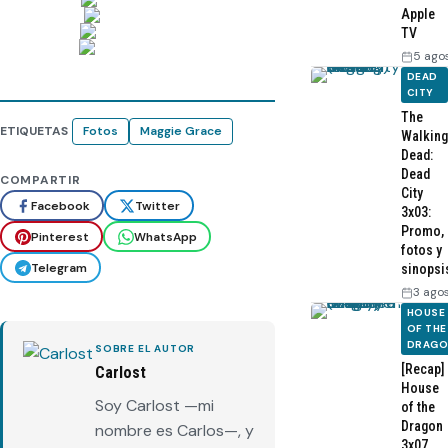
Apple
TV
5 ago
DEAD
CITY
The
ETIQUETAS
Fotos
Maggie Grace
Walking
Dead:
Dead
COMPARTIR
City
Facebook
Twitter
3x03:
Promo,
Pinterest
WhatsApp
fotos y
Telegram
sinopsi
3 ago
HOUSE
OF THE
DRAG
SOBRE EL AUTOR
[Recap]
Carlost
House
Soy Carlost —mi
of the
Dragon
nombre es Carlos—, y
3x07