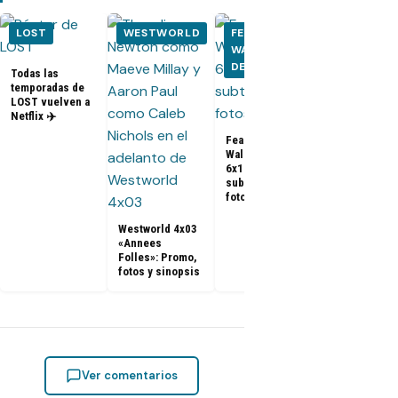
LOST
WESTWORLD
FEAR THE
FEAR THE
WALKING
WALKING
DEAD
DEAD
Todas las
temporadas de
LOST vuelven a
Netflix ✈️
Fear The
Walking Dea
Fear The
6x03 «Alaska
Walking Dead
Promo
6x11: Promo
subtitulada,
subtitulada,
fotos y sino
fotos y sinopsis
Westworld 4x03
«Annees
Folles»: Promo,
fotos y sinopsis
Ver comentarios