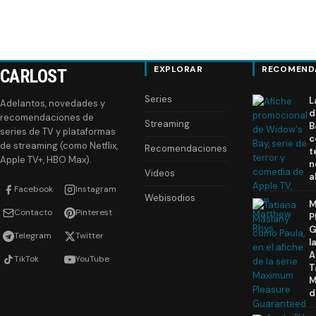
EXPLORAR
RECOMEND
CARLOST
Series
L
Adelantos, novedades y
d
recomendaciones de
Streaming
B
series de TV y plataformas
c
de streaming (como Netflix,
Recomendaciones
t
Apple TV+, HBO Max).
n
Videos
a
Facebook
Instagram
Webisodios
M
Contacto
Pinterest
P
G
Telegram
Twitter
l
A
TikTok
YouTube
T
M
d