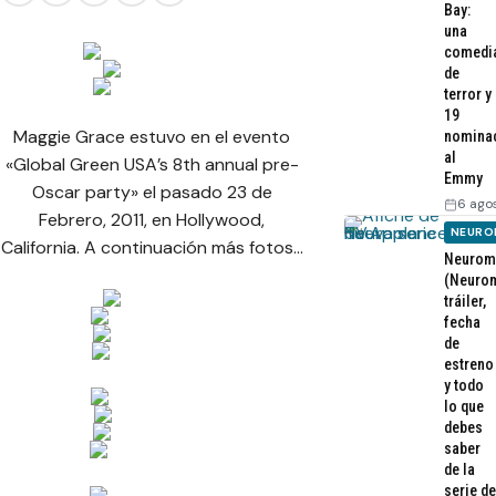
Bay:
una
comedi
de
terror y
19
Maggie Grace estuvo en el evento
nomina
al
«Global Green USA’s 8th annual pre-
Emmy
Oscar party» el pasado 23 de
6 ago
Febrero, 2011, en Hollywood,
NEURO
California. A continuación más fotos…
Neurom
(Neurom
tráiler,
fecha
de
estreno
y todo
lo que
debes
saber
de la
serie de