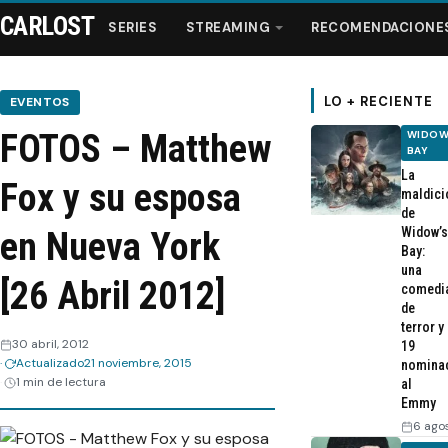
CARLOST
SERIES
STREAMING
RECOMENDACIONE
LO + RECIENTE
EVENTOS
FOTOS – Matthew
WIDOW
Series
BAY
La
Fox y su esposa
maldici
Streaming
de
Widow’s
en Nueva York
Bay:
Recomendaciones
una
[26 Abril 2012]
comedi
de
Videos
terror y
30 abril, 2012
19
Actualizado
21 noviembre, 2015
nomina
Webisodios
1 min de lectura
al
Emmy
6 ago