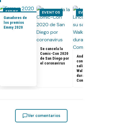
SERIES
EVENTOS
EVENTOS
EVENTOS
Ganadores de
los premios
Emmy 2020
Kit Harington
Rose Leslie 
Game of
Thrones, se
Se cancela la
casaron en u
Comic-Con 2020
castillo
Andrew Lincoln
de San Diego por
confirma su
el coronavirus
salida de The
Walking Dead
durante la
Comic-Con
Ver comentarios