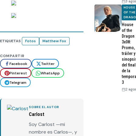
3 ago
HOUSE
OF THE
DRAG
House
of the
Dragon
ETIQUETAS
Fotos
Matthew Fox
3x08:
Promo,
tráiler y
COMPARTIR
sinopsi
Facebook
Twitter
del final
de la
Pinterest
WhatsApp
tempor
3
Telegram
2 ago
SOBRE EL AUTOR
Carlost
Soy Carlost —mi
nombre es Carlos—, y