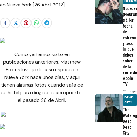
NEURO
Neurom
(Neurom
tráiler,
fecha
de
estreno
y todo
lo que
Como ya hemos visto en
debes
saber
publicaciones anteriores, Matthew
de la
Fox estuvo junto a su esposa en
serie de
Nueva York hace unos días, y aqui
Apple
TV
tienen algunas fotos cuando salía de
5 ago
su hotel para dirigirse al aeropuerto.
DEAD
el pasado 26 de Abril.
CITY
The
Walking
Dead:
Dead
City