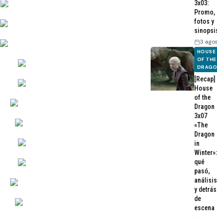
3x03:
Promo,
fotos y
sinopsi
3 ago
HOUSE
OF THE
DRAG
[Recap]
House
of the
Dragon
3x07
«The
Dragon
in
Winter»:
qué
pasó,
análisis
y detrás
de
escena