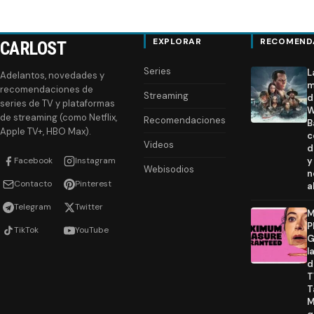
EXPLORAR
RECOMEND
CARLOST
Series
L
Adelantos, novedades y
m
recomendaciones de
Streaming
d
series de TV y plataformas
W
de streaming (como Netflix,
Recomendaciones
B
Apple TV+, HBO Max).
c
Videos
d
Facebook
Instagram
y
Webisodios
n
Contacto
Pinterest
a
Telegram
Twitter
M
P
TikTok
YouTube
G
l
d
T
T
M